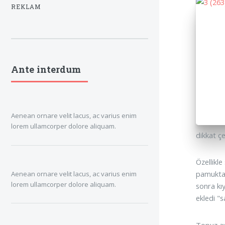
REKLAM
Ante interdum
Aenean ornare velit lacus, ac varius enim
lorem ullamcorper dolore aliquam.
dikkat çe
Özellikle
pamuktan
Aenean ornare velit lacus, ac varius enim
lorem ullamcorper dolore aliquam.
sonra kı
ekledi "
Topuz ayr