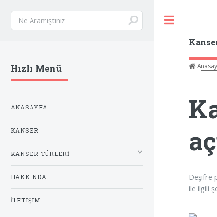
Toggle
Kanse
Anasay
Hızlı Menü
Ka
ANASAYFA
aç
KANSER
KANSER TÜRLERİ
Deşifre 
HAKKINDA
ile ilgil
İLETIŞIM