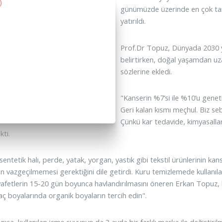
günümüzde üzerinde en çok tart
yatırıldı.
Prof.Dr Topuz, Dünyada 2030 yı
belirtirken, doğal yaşamdan uza
sözlerine ekledi.
"Kanserin %7’si ile %10’u genetik
Geri kalan kısmı meçhul. Biz se
Çünkü kar tedavide, kimyasall
kti.
 sentetik halı, perde, yatak, yorgan, yastık gibi tekstil ürünlerinin 
 vazgeçilmemesi gerektiğini dile getirdi. Kuru temizlemede kullanı
yafetlerin 15-20 gün boyunca havlandırılmasını öneren Erkan Topuz, 
saç boyalarında organik boyaların tercih edin".
ıca, kullanılan içme suyunun da 3 ayda bir farklı marka ile değiştirilme