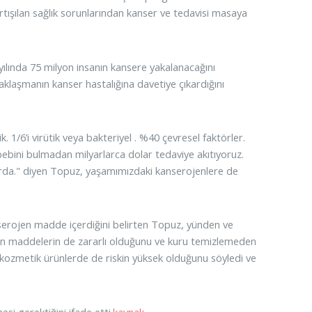
ışılan sağlık sorunlarından kanser ve tedavisi masaya
lında 75 milyon insanın kansere yakalanacağını
klaşmanın kanser hastalığına davetiye çıkardığını
. 1/6’i virütik veya bakteriyel . %40 çevresel faktörler.
bebini bulmadan milyarlarca dolar tedaviye akıtıyoruz.
arda." diyen Topuz, yaşamımızdaki kanserojenlere de
kanserojen madde içerdiğini belirten Topuz, yünden ve
lan maddelerin de zararlı olduğunu ve kuru temizlemeden
kozmetik ürünlerde de riskin yüksek olduğunu söyledi ve
si gerektiğini ifade etti.
kaynak