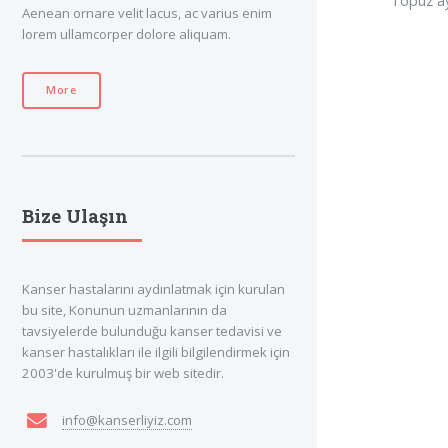
Aenean ornare velit lacus, ac varius enim
lorem ullamcorper dolore aliquam.
More
Bize Ulaşın
Kanser hastalarını aydınlatmak için kurulan
bu site, Konunun uzmanlarının da
tavsiyelerde bulunduğu kanser tedavisi ve
kanser hastalıkları ile ilgili bilgilendirmek için
2003'de kurulmuş bir web sitedir.
info@kanserliyiz.com