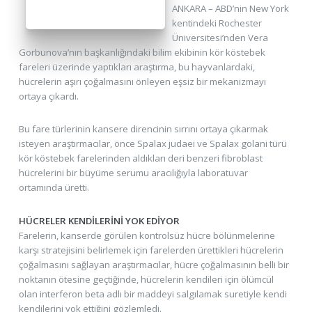
ANKARA – ABD’nin New York
kentindeki Rochester
Üniversitesi’nden Vera
Gorbunova’nın başkanlığındaki bilim ekibinin kör köstebek
fareleri üzerinde yaptıkları araştırma, bu hayvanlardaki,
hücrelerin aşırı çoğalmasını önleyen eşsiz bir mekanizmayı
ortaya çıkardı.
Bu fare türlerinin kansere direncinin sırrını ortaya çıkarmak
isteyen araştırmacılar, önce Spalax judaei ve Spalax golani türü
kör köstebek farelerinden aldıkları deri benzeri fibroblast
hücrelerini bir büyüme serumu aracılığıyla laboratuvar
ortamında üretti.
HÜCRELER KENDİLERİNİ YOK EDİYOR
Farelerin, kanserde görülen kontrolsüz hücre bölünmelerine
karşı stratejisini belirlemek için farelerden ürettikleri hücrelerin
çoğalmasını sağlayan araştırmacılar, hücre çoğalmasının belli bir
noktanın ötesine geçtiğinde, hücrelerin kendileri için ölümcül
olan interferon beta adlı bir maddeyi salgılamak suretiyle kendi
kendilerini yok ettiğini gözlemledi.