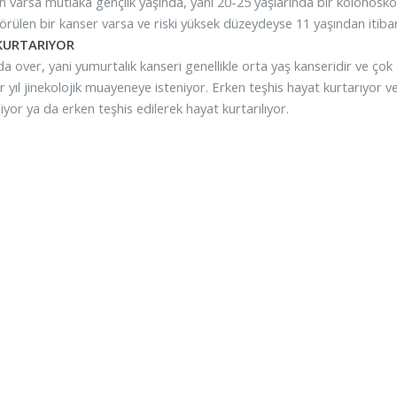
 varsa mutlaka gençlik yaşında, yani 20-25 yaşlarında bir kolonoskopi
örülen bir kanser varsa ve riski yüksek düzeydeyse 11 yaşından itiba
KURTARIYOR
da over, yani yumurtalık kanseri genellikle orta yaş kanseridir ve çok
r yıl jinekolojik muayeneye isteniyor. Erken teşhis hayat kurtarıyor 
iyor ya da erken teşhis edilerek hayat kurtarılıyor.