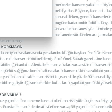
merkezler kansere yakalanan kişiler
belirliyorlar. Böylece, kanser tedav
korunabilirken, genetik kanserlerin 
bugüne kadar onbir ödülle dünyada
üniversite hastanesi yönetiminde ye
hastanede sürdürelen araştırmalara 
tekleri olmuş.
N KORKMAYIN
da ‘en iyiler’ sıralamasında yer alan bu kliniğin başkanı Prof. Dr. K
tanın da kanser riskini belirlemiş. Prof. Önel, Sabah gazetesine kans
tabileceğini anlattı. Ailenizde kanser vakaları varsa sizin de kanser ris
 çünkü sağlığınızı kontrol altına alarak kanser riskiniz azaltılabiliyo
 yani önlem alarak kanser riskini taşısanız bile yüzde 90 korunabiliyo
tıbbın geliştirdiği son teknikler kullanılarak yapılabiliyor. Riski yüks
ZDE VAR MI?
tuz yaşından önce meme kanseri olanların riski yüksek çıkarsa 14 y
r. Prostat kanserinde de ailevi etken varsa; 35 yaşından itibaren tetk