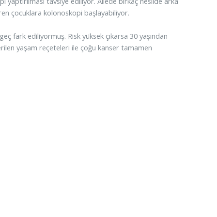
 yaptırılması tavsiye ediliyor. Ailede birkaç nesilde arka
ren çocuklara kolonoskopi başlayabiliyor.
 geç fark ediliyormuş. Risk yüksek çıkarsa 30 yaşından
verilen yaşam reçeteleri ile çoğu kanser tamamen