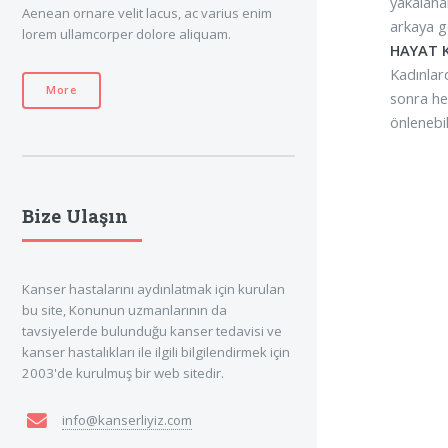
yakalanan
Aenean ornare velit lacus, ac varius enim
arkaya g
lorem ullamcorper dolore aliquam.
HAYAT 
Kadınlar
More
sonra he
önlenebil
Bize Ulaşın
Kanser hastalarını aydınlatmak için kurulan
bu site, Konunun uzmanlarının da
tavsiyelerde bulunduğu kanser tedavisi ve
kanser hastalıkları ile ilgili bilgilendirmek için
2003'de kurulmuş bir web sitedir.
info@kanserliyiz.com