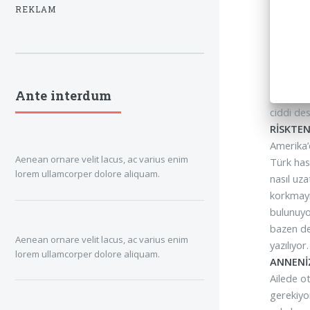
REKLAM
Ante interdum
ciddi des
RİSKTE
Amerika’
Aenean ornare velit lacus, ac varius enim
Türk has
lorem ullamcorper dolore aliquam.
nasıl uza
korkmayın
bulunuyor
bazen de 
Aenean ornare velit lacus, ac varius enim
yazılıyor.
lorem ullamcorper dolore aliquam.
ANNENİ
Ailede o
gerekiyo