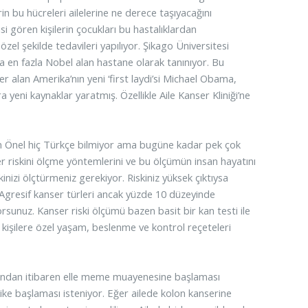
in bu hücreleri ailelerine ne derece taşıyacağını
isi gören kişilerin çocukları bu hastalıklardan
özel şekilde tedavileri yapılıyor. Şikago Üniversitesi
 en fazla Nobel alan hastane olarak tanınıyor. Bu
r alan Amerika’nın yeni ‘first laydi’si Michael Obama,
yeni kaynaklar yaratmış. Özellikle Aile Kanser Kliniği’ne
enan Önel hiç Türkçe bilmiyor ama bugüne kadar pek çok
er riskini ölçme yöntemlerini ve bu ölçümün insan hayatını
kinizi ölçtürmeniz gerekiyor. Riskiniz yüksek çıktıysa
r. Agresif kanser türleri ancak yüzde 10 düzeyinde
rsunuz. Kanser riski ölçümü bazen basit bir kan testi ile
ek kişilere özel yaşam, beslenme ve kontrol reçeteleri
aşından itibaren elle meme muayenesine başlaması
ike başlaması isteniyor. Eğer ailede kolon kanserine