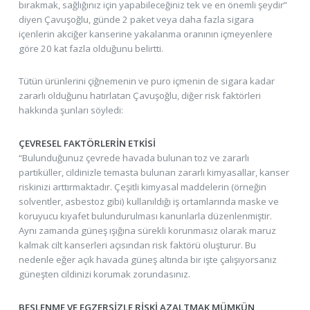
bırakmak, sağlığınız için yapabileceğiniz tek ve en önemli şeydir”
diyen Çavuşoğlu, günde 2 paket veya daha fazla sigara
içenlerin akciğer kanserine yakalanma oranının içmeyenlere
göre 20 kat fazla olduğunu belirtti.
Tütün ürünlerini çiğnemenin ve puro içmenin de sigara kadar
zararlı olduğunu hatırlatan Çavuşoğlu, diğer risk faktörleri
hakkında şunları söyledi:
ÇEVRESEL FAKTÖRLERİN ETKİSİ
“Bulunduğunuz çevrede havada bulunan toz ve zararlı
partiküller, cildinizle temasta bulunan zararlı kimyasallar, kanser
riskinizi arttırmaktadır. Çeşitli kimyasal maddelerin (örneğin
solventler, asbestoz gibi) kullanıldığı iş ortamlarında maske ve
koruyucu kıyafet bulundurulması kanunlarla düzenlenmiştir.
Aynı zamanda güneş ışığına sürekli korunmasız olarak maruz
kalmak cilt kanserleri açısından risk faktörü oluşturur. Bu
nedenle eğer açık havada güneş altında bir işte çalışıyorsanız
güneşten cildinizi korumak zorundasınız.
BESLENME VE EGZERSİZLE RİSKİ AZALTMAK MÜMKÜN