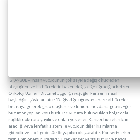
İSTANBUL – İnsan vücudunun çok sayıda değişik hücreden
oluştuğunu ve bu hücrelerin bazen değişikliğe uğradığını belirten
Onkoloji Uzmanı Dr. Emel Üçgül Çavuşoğlu, kanserin nasıl
başladığını şöyle anlattır: “Değişikliğe uğrayan anormal hücreler
bir araya gelerek grup oluşturur ve tümörü meydana getirir. Eğer
bu tümör yapıları kötü huylu ise vücutta bulundukları bölgedeki
sağlıklı dokulara yayılır ve onları yok eder. Kanser hücreleri kan
aracılığı veya lenfatik sistem ile vücudun diğer kısımlarına
gidebilir ve o bölgede tümör yapıları oluşturabilir. Kanserin erken
teşhisinin önemi buradadır. Eğer kanser yapısı küçük ve başka