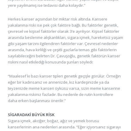
yere yayılmamış ise tedavisi daha kolaydır.”
Herkes kanser açısından bir miktar risk altında. Kansere
yakalanma riski ise pek çok faktöre bağlı. Bu faktörler genetik,
çevresel ve kişisel faktörler olarak 3’e ayrılıyor. Kişisel faktörler
arasında beslenme alışkanlıkları, sigara içmek, hareketsiz yaşam
gibi yaşam tarzını ilgilendiren faktörler var. Çevresel nedenler
arasında, hava kirliliği ve çeşitli gazlarla temas gibi faktörlerin
sayılabileceğini belirten Dr. Çavuşoğlu, genetik faktörün kanser
riskini nasıl etkilediği konusunda şunları söyledi:
“Maalesef ki bazı kanser tipleri genetik geçişle görülür. Örneğin
eğer bir kadınsanız ve annenizde, kız kardeşinizde ya da
teyzenizde meme kanseri öyküsü varsa, sizin meme kanserine
yakalanma riskiniz fazladır. Bu nedenle de rutin kontrollere
daha erken başlanması önerilir.”
SİGARADAKİ BÜYÜK RİSK
Sigara içmek, akciğer, boğaz, ağız ve yemek borusu
kanserlerinin ana nedenleri arasında. “Eğer içiyorsanız sigarayı