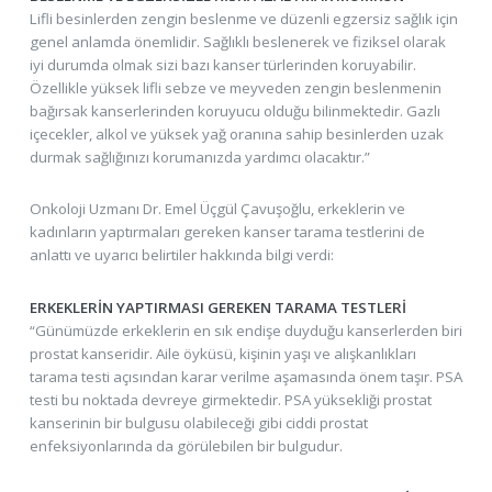
Lifli besinlerden zengin beslenme ve düzenli egzersiz sağlık için
genel anlamda önemlidir. Sağlıklı beslenerek ve fiziksel olarak
iyi durumda olmak sizi bazı kanser türlerinden koruyabilir.
Özellikle yüksek lifli sebze ve meyveden zengin beslenmenin
bağırsak kanserlerinden koruyucu olduğu bilinmektedir. Gazlı
içecekler, alkol ve yüksek yağ oranına sahip besinlerden uzak
durmak sağlığınızı korumanızda yardımcı olacaktır.”
Onkoloji Uzmanı Dr. Emel Üçgül Çavuşoğlu, erkeklerin ve
kadınların yaptırmaları gereken kanser tarama testlerini de
anlattı ve uyarıcı belirtiler hakkında bilgi verdi:
ERKEKLERİN YAPTIRMASI GEREKEN TARAMA TESTLERİ
“Günümüzde erkeklerin en sık endişe duyduğu kanserlerden biri
prostat kanseridir. Aile öyküsü, kişinin yaşı ve alışkanlıkları
tarama testi açısından karar verilme aşamasında önem taşır. PSA
testi bu noktada devreye girmektedir. PSA yüksekliği prostat
kanserinin bir bulgusu olabileceği gibi ciddi prostat
enfeksiyonlarında da görülebilen bir bulgudur.