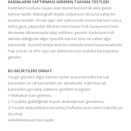
KADINLARIN YAPTIRMASI GEREKEN TARAMA TESTLERİ
Kadınların korkulu rüyası olan meme kanseri ilk akla gelen
kanser tipidir. Mamografi düşük radyasyon dozuna sahip bir
tarama testidir. Ancak eğer aile öyküsünde meme kanseri varsa
daha genç yaşlardan itibaren hem hekim fizik muayenesi hem
de meme ultrasonuyla takip edilmesi gerekir. Kadınların risk
altında olduğu bir diğer spesifik kanser türü ise rahim ağzı
kanseridir. Düzenli smear testi bu noktada önem kazanmaktadır.
Pap smear ve HPV aşısı için doktorunuzla mutlaka konuşmanız
gerekir.
BU BELİRTİLERE DİKKAT
Yaygın görülen diğer kanser türleri arasında kalın barsak
kanserleri ve cilt kanserleri yer almaktadır. Kalın barsak
kanserleri için takip edilmesi gereken bulgular:
1-Makattan kan gelmesi,
2-Tuvalete gidildiğinde büyük abdestte kan görülmesi,
3-Tuvalet alışkanlıklarında birkaç haftada uzun süren kabızlık ya
da ishal,
4-Beklenmeyen kilo kaybı.