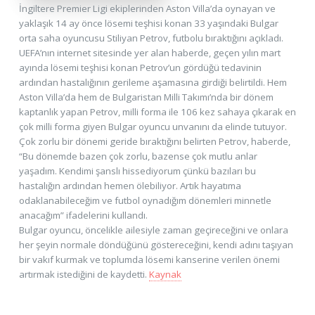
İngiltere Premier Ligi ekiplerinden Aston Villa’da oynayan ve
yaklaşık 14 ay önce lösemi teşhisi konan 33 yaşındaki Bulgar
orta saha oyuncusu Stiliyan Petrov, futbolu bıraktığını açıkladı.
UEFA’nın internet sitesinde yer alan haberde, geçen yılın mart
ayında lösemi teşhisi konan Petrov’un gördüğü tedavinin
ardından hastalığının gerileme aşamasına girdiği belirtildi. Hem
Aston Villa’da hem de Bulgaristan Milli Takımı’nda bir dönem
kaptanlık yapan Petrov, milli forma ile 106 kez sahaya çıkarak en
çok milli forma giyen Bulgar oyuncu unvanını da elinde tutuyor.
Çok zorlu bir dönemi geride bıraktığını belirten Petrov, haberde,
“Bu dönemde bazen çok zorlu, bazense çok mutlu anlar
yaşadım. Kendimi şanslı hissediyorum çünkü bazıları bu
hastalığın ardından hemen ölebiliyor. Artık hayatıma
odaklanabileceğim ve futbol oynadığım dönemleri minnetle
anacağım” ifadelerini kullandı.
Bulgar oyuncu, öncelikle ailesiyle zaman geçireceğini ve onlara
her şeyin normale döndüğünü göstereceğini, kendi adını taşıyan
bir vakıf kurmak ve toplumda lösemi kanserine verilen önemi
artırmak istediğini de kaydetti.
Kaynak