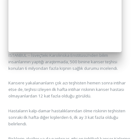
İSTANBUL – İsveç’teki Karolinska Enstitüsü’nden bilim
insanlarının yaptığı araştırmada, 500 binine kanser teşhisi
konulan 6 milyondan fazla kişinin sağlık durumu incelendi.
Kansere yakalananların çok azı teşhisten hemen sonra intihar
etse de, teşhisi izleyen ilk hafta intihar riskinin kanser hastası
olmayanlardan 12 kat fazla olduğu görüldü.
Hastaların kalp-damar hastalıklarından ölme riskinin teşhisten
sonraki ilk hafta diğer kişilerden 6, ilk ay 3 kat fazla olduğu
belirlendi.
Risklerin akciğer ya da pankreas gibi en tehlikeli kanser türlerine