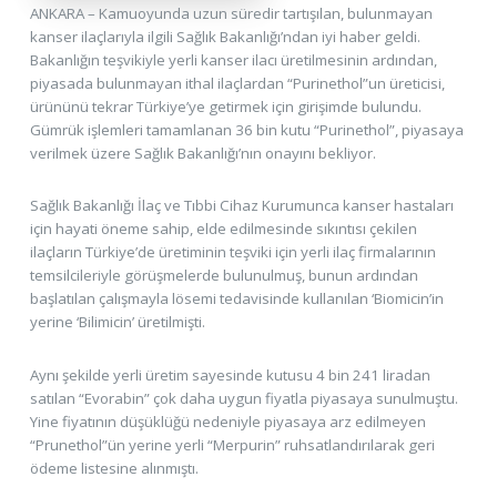
ANKARA – Kamuoyunda uzun süredir tartışılan, bulunmayan
kanser ilaçlarıyla ilgili Sağlık Bakanlığı’ndan iyi haber geldi.
Bakanlığın teşvikiyle yerli kanser ilacı üretilmesinin ardından,
piyasada bulunmayan ithal ilaçlardan “Purinethol”un üreticisi,
ürününü tekrar Türkiye’ye getirmek için girişimde bulundu.
Gümrük işlemleri tamamlanan 36 bin kutu “Purinethol”, piyasaya
verilmek üzere Sağlık Bakanlığı’nın onayını bekliyor.
Sağlık Bakanlığı İlaç ve Tıbbi Cihaz Kurumunca kanser hastaları
için hayati öneme sahip, elde edilmesinde sıkıntısı çekilen
ilaçların Türkiye’de üretiminin teşviki için yerli ilaç firmalarının
temsilcileriyle görüşmelerde bulunulmuş, bunun ardından
başlatılan çalışmayla lösemi tedavisinde kullanılan ‘Biomicin’in
yerine ‘Bilimicin’ üretilmişti.
Aynı şekilde yerli üretim sayesinde kutusu 4 bin 241 liradan
satılan “Evorabin” çok daha uygun fiyatla piyasaya sunulmuştu.
Yine fiyatının düşüklüğü nedeniyle piyasaya arz edilmeyen
“Prunethol”ün yerine yerli “Merpurin” ruhsatlandırılarak geri
ödeme listesine alınmıştı.