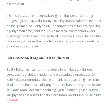
dikkati çekti.
Bilim, Sanayi ve Teknoloji Bakanlığının “İlaç Sektörü Strateji
Belgesi” çalışmasıyla da Türkiye’nin ilaç araştırmalarının merkezi
haline gelmesi bekleniyor. Bu kapsamda başlatılan projeyle ilaç,
aşı, biyomalzeme, tıbbi tanı kiti ve medical ekipmanların yerli
olarak geliştirilmesinin önü açılacak. Böylece Türkiye ilaç ve tıbbi
cihaz için yüksek miktarda ödeme yapmak yerine yerli üretimle
adından söz ettirecek.
BULUNMAYAN İLAÇLARI TEB GETİRİYOR
Sağlık Bakanlığınca her hafta güncellenen ilaç stok durumu
çerçevesinde, değişik nedenlerle piyasada bulunamayan 24
kalem ilaç bu konuda yetkisi olan Türk Eczacıları Birliğince (TEB)
ithal ederek hastalara ulaştırıyor. TEB’in, hastaların yüzde 85’ine
ilk 5 dakikada ilaç temin edebildiği, geri kalanlar için ise dünya
ilaç piyasasının araştırılmasının ardından ilaç bulunduğu bildirildi.
Kaynak