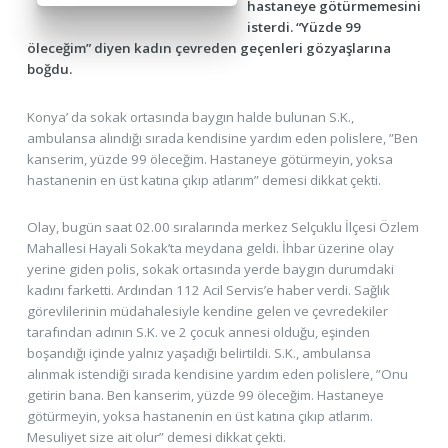
hastaneye götürmemesini
isterdi. “Yüzde 99
öleceğim” diyen kadın çevreden geçenleri gözyaşlarına
boğdu.
Konya’ da sokak ortasında baygın halde bulunan S.K.,
ambulansa alındığı sırada kendisine yardım eden polislere, ”Ben
kanserim, yüzde 99 öleceğim. Hastaneye götürmeyin, yoksa
hastanenin en üst katına çıkıp atlarım” demesi dikkat çekti.
Olay, bugün saat 02.00 sıralarında merkez Selçuklu İlçesi Özlem
Mahallesi Hayali Sokak’ta meydana geldi. İhbar üzerine olay
yerine giden polis, sokak ortasında yerde baygın durumdaki
kadını farketti. Ardından 112 Acil Servis’e haber verdi. Sağlık
görevlilerinin müdahalesiyle kendine gelen ve çevredekiler
tarafından adının S.K. ve 2 çocuk annesi olduğu, eşinden
boşandığı içinde yalnız yaşadığı belirtildi. S.K., ambulansa
alınmak istendiği sırada kendisine yardım eden polislere, ”Onu
getirin bana. Ben kanserim, yüzde 99 öleceğim. Hastaneye
götürmeyin, yoksa hastanenin en üst katına çıkıp atlarım.
Mesuliyet size ait olur” demesi dikkat çekti.