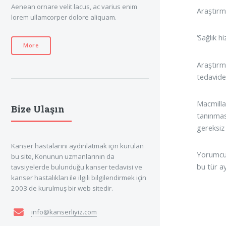
Aenean ornare velit lacus, ac varius enim
Araştırm
lorem ullamcorper dolore aliquam.
‘Sağlık hi
More
Araştırm
tedavide
Macmilla
Bize Ulaşın
tanınması
gereksiz
Kanser hastalarını aydınlatmak için kurulan
Yorumcula
bu site, Konunun uzmanlarının da
bu tür a
tavsiyelerde bulunduğu kanser tedavisi ve
kanser hastalıkları ile ilgili bilgilendirmek için
2003'de kurulmuş bir web sitedir.
info@kanserliyiz.com