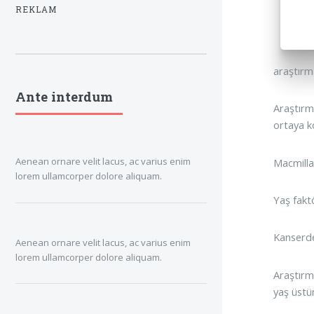
REKLAM
araştırma
Ante interdum
Araştırm
ortaya k
Aenean ornare velit lacus, ac varius enim
Macmilla
lorem ullamcorper dolore aliquam.
Yaş fakt
Kanserde
Aenean ornare velit lacus, ac varius enim
lorem ullamcorper dolore aliquam.
Araştırm
yaş üstü