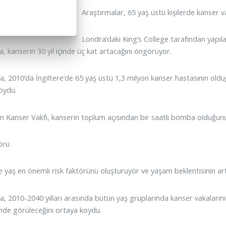
Araştırmalar, 65 yaş üstü kişilerde kanser v
Londra’daki King’s College tarafından yapıl
, kanserin 30 yıl içinde üç kat artacağını öngörüyor.
a, 2010’da İngiltere’de 65 yaş üstü 1,3 milyon kanser hastasının olduğ
oydu.
n Kanser Vakfı, kanserin toplum açısından bir saatli bomba olduğunu 
örü
 yaş en önemli risk faktörünü oluşturuyor ve yaşam beklentisinin ar
a, 2010-2040 yılları arasında bütün yaş gruplarında kanser vakalarının
nde görüleceğini ortaya koydu.