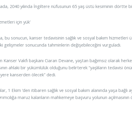
ada, 2040 yılında İngiltere nüfusunun 65 yaş üstü kesiminin dörtte bir
zmetleri için yük’
a, bu sonucun, kanser tedavisinin sağlık ve sosyal bakım hizmetleri üz
ki gelişmeler sonucunda tahminlerin değişebileceğini vurguladı.
n Kanser Vakfı başkanı Ciaran Devane, yaştan bağımsız olarak herke
nın ahlaki bir yükümlülük olduğunu belirterek “yaşlıların tedavisi önü
 yere kanserden ölecek” dedi.
r, 1 Ekim ‘den itibaren sağlık ve sosyal bakım alanında yaşa bağlı ayr
yrımcılığa maruz kalanların mahkemeye başvuru yolunun açılmasının ö