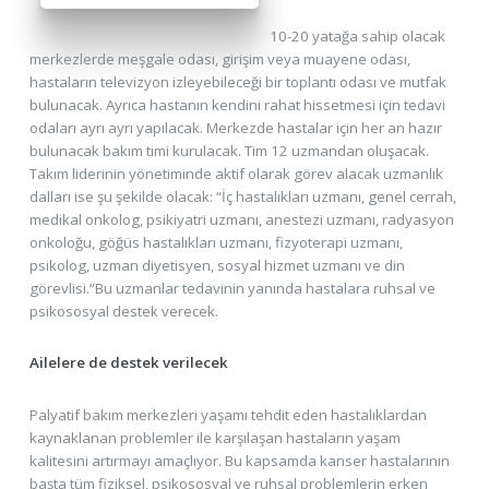
10-20 yatağa sahip olacak
merkezlerde meşgale odası, girişim veya muayene odası,
hastaların televizyon izleyebileceği bir toplantı odası ve mutfak
bulunacak. Ayrıca hastanın kendini rahat hissetmesi için tedavi
odaları ayrı ayrı yapılacak. Merkezde hastalar için her an hazır
bulunacak bakım timi kurulacak. Tim 12 uzmandan oluşacak.
Takım liderinin yönetiminde aktif olarak görev alacak uzmanlık
dalları ise şu şekilde olacak: “İç hastalıkları uzmanı, genel cerrah,
medikal onkolog, psikiyatri uzmanı, anestezi uzmanı, radyasyon
onkoloğu, göğüs hastalıkları uzmanı, fizyoterapi uzmanı,
psikolog, uzman diyetisyen, sosyal hizmet uzmanı ve din
görevlisi.”Bu uzmanlar tedavinin yanında hastalara ruhsal ve
psikososyal destek verecek.
Ailelere de destek verilecek
Palyatif bakım merkezleri yaşamı tehdit eden hastalıklardan
kaynaklanan problemler ile karşılaşan hastaların yaşam
kalitesini artırmayı amaçlıyor. Bu kapsamda kanser hastalarının
başta tüm fiziksel, psikososyal ve ruhsal problemlerin erken