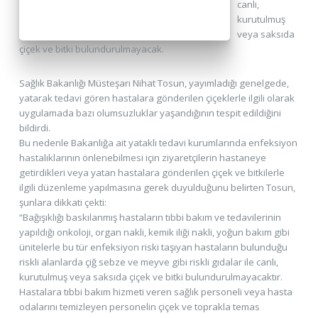
canlı,
kurutulmuş
veya saksıda
çiçek ve bitki bulundurulmayacak.
Sağlık Bakanlığı Müsteşarı Nihat Tosun, yayımladığı genelgede,
yatarak tedavi gören hastalara gönderilen çiçeklerle ilgili olarak
uygulamada bazı olumsuzluklar yaşandığının tespit edildiğini
bildirdi.
Bu nedenle Bakanlığa ait yataklı tedavi kurumlarında enfeksiyon
hastalıklarının önlenebilmesi için ziyaretçilerin hastaneye
getirdikleri veya yatan hastalara gönderilen çiçek ve bitkilerle
ilgili düzenleme yapılmasına gerek duyulduğunu belirten Tosun,
şunlara dikkati çekti:
“Bağışıklığı baskılanmış hastaların tıbbi bakım ve tedavilerinin
yapıldığı onkoloji, organ nakli, kemik iliği nakli, yoğun bakım gibi
ünitelerle bu tür enfeksiyon riski taşıyan hastaların bulunduğu
riskli alanlarda çiğ sebze ve meyve gibi riskli gıdalar ile canlı,
kurutulmuş veya saksıda çiçek ve bitki bulundurulmayacaktır.
Hastalara tıbbi bakım hizmeti veren sağlık personeli veya hasta
odalarını temizleyen personelin çiçek ve toprakla temas