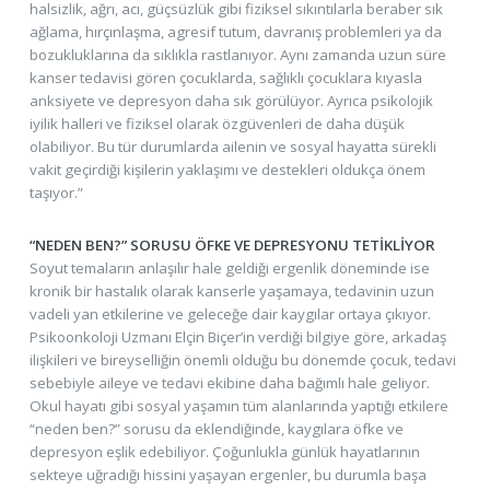
halsizlik, ağrı, acı, güçsüzlük gibi fiziksel sıkıntılarla beraber sık
ağlama, hırçınlaşma, agresif tutum, davranış problemleri ya da
bozukluklarına da sıklıkla rastlanıyor. Aynı zamanda uzun süre
kanser tedavisi gören çocuklarda, sağlıklı çocuklara kıyasla
anksiyete ve depresyon daha sık görülüyor. Ayrıca psikolojik
iyilik halleri ve fiziksel olarak özgüvenleri de daha düşük
olabiliyor. Bu tür durumlarda ailenin ve sosyal hayatta sürekli
vakit geçirdiği kişilerin yaklaşımı ve destekleri oldukça önem
taşıyor.”
“NEDEN BEN?” SORUSU ÖFKE VE DEPRESYONU TETİKLİYOR
Soyut temaların anlaşılır hale geldiği ergenlik döneminde ise
kronik bir hastalık olarak kanserle yaşamaya, tedavinin uzun
vadeli yan etkilerine ve geleceğe dair kaygılar ortaya çıkıyor.
Psikoonkoloji Uzmanı Elçin Biçer’in verdiği bilgiye göre, arkadaş
ilişkileri ve bireyselliğin önemli olduğu bu dönemde çocuk, tedavi
sebebiyle aileye ve tedavi ekibine daha bağımlı hale geliyor.
Okul hayatı gibi sosyal yaşamın tüm alanlarında yaptığı etkilere
“neden ben?” sorusu da eklendiğinde, kaygılara öfke ve
depresyon eşlik edebiliyor. Çoğunlukla günlük hayatlarının
sekteye uğradığı hissini yaşayan ergenler, bu durumla başa