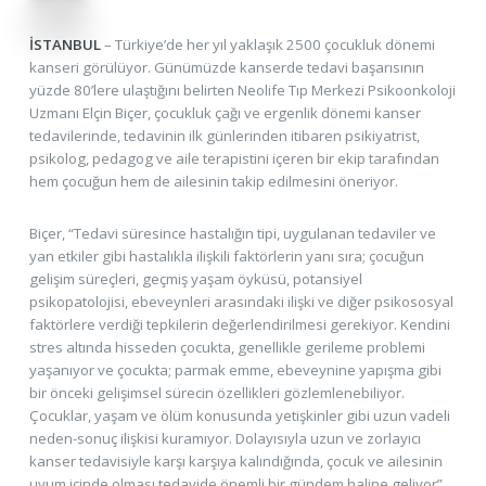
İSTANBUL
– Türkiye’de her yıl yaklaşık 2500 çocukluk dönemi
kanseri görülüyor. Günümüzde kanserde tedavi başarısının
yüzde 80’lere ulaştığını belirten Neolife Tıp Merkezi Psikoonkoloji
Uzmanı Elçin Biçer, çocukluk çağı ve ergenlik dönemi kanser
tedavilerinde, tedavinin ilk günlerinden itibaren psikiyatrist,
psikolog, pedagog ve aile terapistini içeren bir ekip tarafından
hem çocuğun hem de ailesinin takip edilmesini öneriyor.
Biçer, “Tedavi süresince hastalığın tipi, uygulanan tedaviler ve
yan etkiler gibi hastalıkla ilişkili faktörlerin yanı sıra; çocuğun
gelişim süreçleri, geçmiş yaşam öyküsü, potansiyel
psikopatolojisi, ebeveynleri arasındaki ilişki ve diğer psikososyal
faktörlere verdiği tepkilerin değerlendirilmesi gerekiyor. Kendini
stres altında hisseden çocukta, genellikle gerileme problemi
yaşanıyor ve çocukta; parmak emme, ebeveynine yapışma gibi
bir önceki gelişimsel sürecin özellikleri gözlemlenebiliyor.
Çocuklar, yaşam ve ölüm konusunda yetişkinler gibi uzun vadeli
neden-sonuç ilişkisi kuramıyor. Dolayısıyla uzun ve zorlayıcı
kanser tedavisiyle karşı karşıya kalındığında, çocuk ve ailesinin
uyum içinde olması tedavide önemli bir gündem haline geliyor”