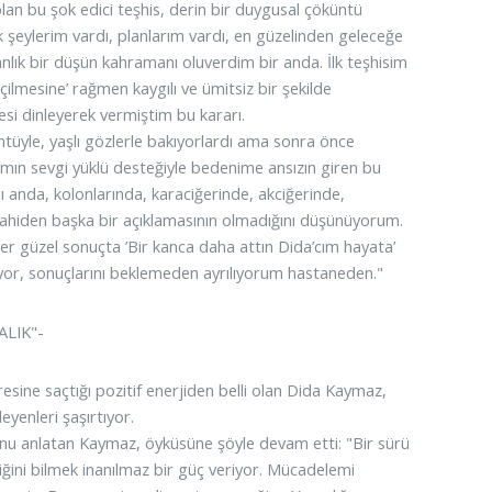
an bu şok edici teşhis, derin bir duygusal çöküntü
 şeylerim vardı, planlarım vardı, en güzelinden geleceğe
nlık bir düşün kahramanı oluverdim bir anda. İlk teşhisim
lmesine’ rağmen kaygılı ve ümitsiz bir şekilde
si dinleyerek vermiştim bu kararı.
üyle, yaşlı gözlerle bakıyorlardı ama sonra önce
mın sevgi yüklü desteğiyle bedenime ansızın giren bu
anda, kolonlarında, karaciğerinde, akciğerinde,
ilahiden başka bir açıklamasının olmadığını düşünüyorum.
 Her güzel sonuçta ’Bir kanca daha attın Dida’cım hayata’
riyor, sonuçlarını beklemeden ayrılıyorum hastaneden."
LIK"-
sine saçtığı pozitif enerjiden belli olan Dida Kaymaz,
eyenleri şaşırtıyor.
unu anlatan Kaymaz, öyküsüne şöyle devam etti: "Bir sürü
ğini bilmek inanılmaz bir güç veriyor. Mücadelemi