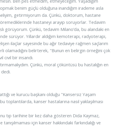
 etmesin. Ben pes etmedim, etmeyeceğim. Yaşadığım
 kopmak benim güçlü olduğuna inandığım irademe asla
meliyim, getirmiyorum da. Çünkü, doktorum, hastane
 göremediklerinde hastaneyi arayıp soruyorlar. Tedavim
nslı görüyorum. Çünkü, tedavim Milano’da, bu alandaki en
nde sürüyor. Yıllardır aldığım kemoterapi, radyoterapi,
lişen ilaçlar sayesinde bu ağır tedaviye rağmen saçlarım
i olamadığını belirterek, "Bunun en belirgin örneğini çok
 cıvıl bir insandı.
tırmamalıydım. Çünkü, moral çöküntüsü bu hastalığın en
 dedi.
 attığı ve kurucu başkanı olduğu "Kansersiz Yaşam
 bu toplantılarda, kanser hastalarına nasıl yaklaşılması
unu tıp tarihine bir kez daha gösteren Dida Kaymaz,
 tanışılmaması için kanser hakkındaki farkındalığı ve