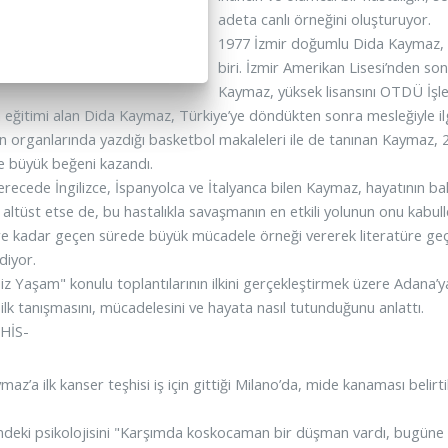
adeta canlı örneğini oluşturuyor.
1977 İzmir doğumlu Dida Kaymaz, ö
biri. İzmir Amerikan Lisesi’nden so
Kaymaz, yüksek lisansını OTDÜ İşl
 eğitimi alan Dida Kaymaz, Türkiye’ye döndükten sonra mesleğiyle ilgil
n organlarında yazdığı basketbol makaleleri ile de tanınan Kaymaz, 200
le büyük beğeni kazandı.
derecede İngilizce, İspanyolca ve İtalyanca bilen Kaymaz, hayatının ba
 altüst etse de, bu hastalıkla savaşmanın en etkili yolunun onu kab
e kadar geçen sürede büyük mücadele örneği vererek literatüre geçe
iyor.
iz Yaşam" konulu toplantılarının ilkini gerçekleştirmek üzere Adana
ilk tanışmasını, mücadelesini ve hayata nasıl tutunduğunu anlattı.
ŞHİS-
az’a ilk kanser teşhisi iş için gittiği Milano’da, mide kanaması belirt
eki psikolojisini "Karşımda koskocaman bir düşman vardı, bugüne d