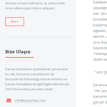
başlayan
Aenean ornare velit lacus, ac varius enim
yaşadığı
lorem ullamcorper dolore aliquam.
dair. Bi
konulduk
More
başlamış
Ağladım,
ailemin,
sinsi dü
beyninde
Bize Ulaşın
Tedaviye 
dedim ke
Kanser hastalarını aydınlatmak için kurulan
-"HER 
bu site, Konunun uzmanlarının da
tavsiyelerde bulunduğu kanser tedavisi ve
kanser hastalıkları ile ilgili bilgilendirmek için
Karamsar
2003'de kurulmuş bir web sitedir.
"Her şeye
Kanserle
info@kanserliyiz.com
gerçek d