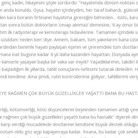
 genç kadın, hikayesini şöyle sürdürdü: "Hayatımda dönüm noktası ol
m anda konuldu. Oysa, hayatın içindeydim, her taraf bahardı, gülecek
rden kara boranın fırtınanın hayatıma gireceğini bilmeden… Kötü, kara
tan sonra bütün doktorların ’cevap alınmaz’ demesine, ’6 ay ömür biçi
tım ilk radyoterapi ve kemoterapi tedavilerine. Tamamen içimdeki se
 üzüldüm ’neden ben’ diye. Annem, babam, tüm yakınlarım bana üzünt
 ardından benimle hayatı paylaşan eşimin ve çevremdeki tüm dostları
şmana inat bugüne kadar 6 yıl daha kazandım hayattan. Dünyada aynı 
 kanserle yaşayan başka bir vaka var mıydı? Yaşadıklarımın, takdiri 
başladığım ilk yıllarda, tahlil sonuçlarını nefesimi tutarak dinledim.
ndi kendime. Ama şimdi, rutin kontrollerime gidiyor, tahlillerimi ve
ŞEYE RAĞMEN ÇOK BÜYÜK GÜZELLİKLER YAŞATTI BANA BU HASTA
lığı, kötümserliği, kötü düşüncelerini beyninden tamamen attığı çevre
 rağmen çok büyük güzellikleri yaşattı bana bu hastalık" diyerek dinl
 karşı verdiği mücadelede dostlarının kendisine büyük destek olduğ
ostum oldu göz açıp kapayıncaya kadar. İnsana, bu kadar çok sevildi