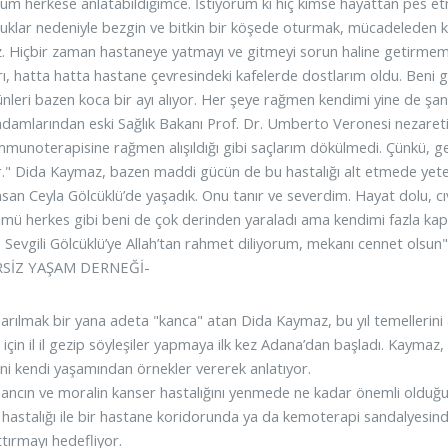
rum herkese anlatabildiğimce. İstiyorum ki hiç kimse hayattan pes
uklar nedeniyle bezgin ve bitkin bir köşede oturmak, mücadeleden
. Hiçbir zaman hastaneye yatmayı ve gitmeyi sorun haline getirme
arı, hatta hatta hastane çevresindeki kafelerde dostlarım oldu. Beni
nleri bazen koca bir ayı alıyor. Her şeye rağmen kendimi yine de şa
m adamlarından eski Sağlık Bakanı Prof. Dr. Umberto Veronesi nezareti
mmunoterapisine rağmen alışıldığı gibi saçlarım dökülmedi. Çünkü, ge
r." Dida Kaymaz, bazen maddi gücün de bu hastalığı alt etmede yeterl
nsan Ceyla Gölcüklü’de yaşadık. Onu tanır ve severdim. Hayat dolu, cıvıl
mü herkes gibi beni de çok derinden yaraladı ama kendimi fazla kap
. Sevgili Gölcüklü’ye Allah’tan rahmet diliyorum, mekanı cennet olsun"
RSİZ YAŞAM DERNEĞİ-
arılmak bir yana adeta "kanca" atan Dida Kaymaz, bu yıl temellerini
için il il gezip söyleşiler yapmaya ilk kez Adana’dan başladı. Kaymaz,
ini kendi yaşamından örnekler vererek anlatıyor.
nancın ve moralin kanser hastalığını yenmede ne kadar önemli olduğ
 hastalığı ile bir hastane koridorunda ya da kemoterapi sandalyesinde
rttırmayı hedefliyor.