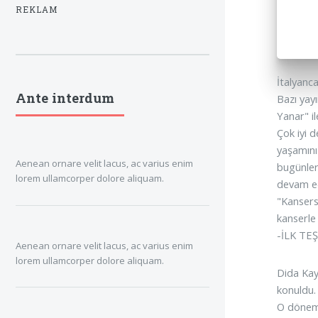
REKLAM
İtalyanca
Ante interdum
Bazı yayı
Yanar" i
Çok iyi 
yaşamını
Aenean ornare velit lacus, ac varius enim
bugünler
lorem ullamcorper dolore aliquam.
devam ed
"Kansers
kanserle 
-İLK TE
Aenean ornare velit lacus, ac varius enim
lorem ullamcorper dolore aliquam.
Dida Kaym
konuldu.
O dönemd