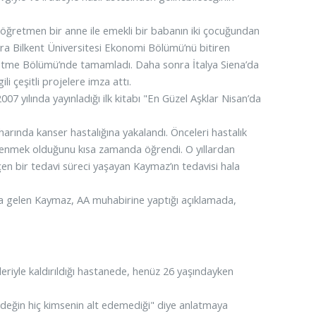
ğretmen bir anne ile emekli bir babanın iki çocuğundan
nra Bilkent Üniversitesi Ekonomi Bölümü’nü bitiren
etme Bölümü’nde tamamladı. Daha sonra İtalya Siena’da
i çeşitli projelere imza attı.
7 yılında yayınladığı ilk kitabı "En Güzel Aşklar Nisan’da
harında kanser hastalığına yakalandı. Önceleri hastalık
ullenmek olduğunu kısa zamanda öğrendi. O yıllardan
n bir tedavi süreci yaşayan Kaymaz’ın tedavisi hala
’ya gelen Kaymaz, AA muhabirine yaptığı açıklamada,
ileriyle kaldırıldığı hastanede, henüz 26 yaşındayken
eğin hiç kimsenin alt edemediği" diye anlatmaya