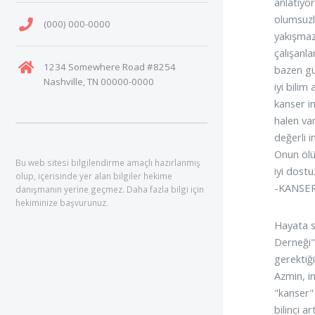
anlatıyo
olumsuzl
(000) 000-0000
yakışmaz
çalışanl
1234 Somewhere Road #8254
bazen gü
Nashville, TN 00000-0000
iyi bili
kanser i
halen va
değerli i
Onun ölü
Bu web sitesi bilgilendirme amaçlı hazırlanmış
iyi dostu
olup, içerisinde yer alan bilgiler hekime
-KANSE
danışmanın yerine geçmez. Daha fazla bilgi için
hekiminize başvurunuz.
Hayata s
Derneği" 
gerektiğ
Azmin, i
"kanser"
bilinci a