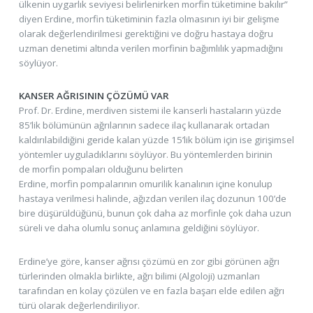
ülkenin uygarlık seviyesi belirlenirken morfin tüketimine bakılır”
diyen Erdine, morfin tüketiminin fazla olmasının iyi bir gelişme
olarak değerlendirilmesi gerektiğini ve doğru hastaya doğru
uzman denetimi altında verilen morfinin bağımlılık yapmadığını
söylüyor.
KANSER AĞRISININ ÇÖZÜMÜ VAR
Prof. Dr. Erdine, merdiven sistemi ile kanserli hastaların yüzde
85’lik bölümünün ağrılarının sadece ilaç kullanarak ortadan
kaldırılabildiğini geride kalan yüzde 15’lik bölüm için ise girişimsel
yöntemler uyguladıklarını söylüyor. Bu yöntemlerden birinin
de morfin pompaları olduğunu belirten
Erdine, morfin pompalarının omurilik kanalının içine konulup
hastaya verilmesi halinde, ağızdan verilen ilaç dozunun 100’de
bire düşürüldüğünü, bunun çok daha az morfinle çok daha uzun
süreli ve daha olumlu sonuç anlamına geldiğini söylüyor.
Erdine’ye göre, kanser ağrısı çözümü en zor gibi görünen ağrı
türlerinden olmakla birlikte, ağrı bilimi (Algoloji) uzmanları
tarafından en kolay çözülen ve en fazla başarı elde edilen ağrı
türü olarak değerlendiriliyor.