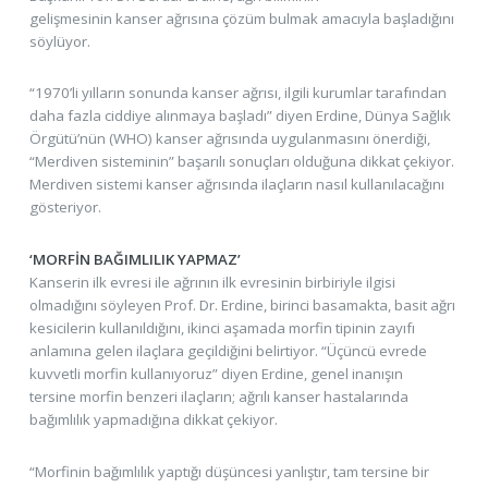
gelişmesinin kanser ağrısına çözüm bulmak amacıyla başladığını
söylüyor.
“1970’li yılların sonunda kanser ağrısı, ilgili kurumlar tarafından
daha fazla ciddiye alınmaya başladı” diyen Erdine, Dünya Sağlık
Örgütü’nün (WHO) kanser ağrısında uygulanmasını önerdiği,
“Merdiven sisteminin” başarılı sonuçları olduğuna dikkat çekiyor.
Merdiven sistemi kanser ağrısında ilaçların nasıl kullanılacağını
gösteriyor.
‘MORFİN BAĞIMLILIK YAPMAZ’
Kanserin ilk evresi ile ağrının ilk evresinin birbiriyle ilgisi
olmadığını söyleyen Prof. Dr. Erdine, birinci basamakta, basit ağrı
kesicilerin kullanıldığını, ikinci aşamada morfin tipinin zayıfı
anlamına gelen ilaçlara geçildiğini belirtiyor. “Üçüncü evrede
kuvvetli morfin kullanıyoruz” diyen Erdine, genel inanışın
tersine morfin benzeri ilaçların; ağrılı kanser hastalarında
bağımlılık yapmadığına dikkat çekiyor.
“Morfinin bağımlılık yaptığı düşüncesi yanlıştır, tam tersine bir