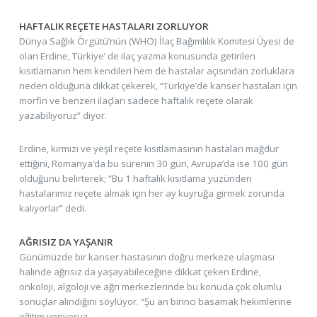
HAFTALIK REÇETE HASTALARI ZORLUYOR
Dünya Sağlık Örgütü’nün (WHO) İlaç Bağımlılık Komitesi Üyesi de
olan Erdine, Türkiye’ de ilaç yazma konusunda getirilen
kısıtlamanın hem kendileri hem de hastalar açısından zorluklara
neden olduğuna dikkat çekerek, “Türkiye’de kanser hastaları için
morfin ve benzeri ilaçları sadece haftalık reçete olarak
yazabiliyoruz” diyor.
Erdine, kırmızı ve yeşil reçete kısıtlamasının hastaları mağdur
ettiğini, Romanya’da bu sürenin 30 gün, Avrupa’da ise 100 gün
olduğunu belirterek; “Bu 1 haftalık kısıtlama yüzünden
hastalarımız reçete almak için her ay kuyruğa girmek zorunda
kalıyorlar” dedi.
AĞRISIZ DA YAŞANIR
Günümüzde bir kanser hastasının doğru merkeze ulaşması
halinde ağrısız da yaşayabileceğine dikkat çeken Erdine,
onkoloji, algoloji ve ağrı merkezlerinde bu konuda çok olumlu
sonuçlar alındığını söylüyor. “Şu an birinci basamak hekimlerine
eğitim veriyoruz.