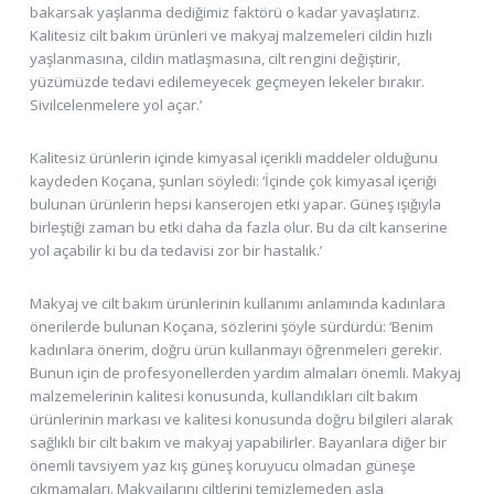
bakarsak yaşlanma dediğimiz faktörü o kadar yavaşlatırız.
Kalitesiz cilt bakım ürünleri ve makyaj malzemeleri cildin hızlı
yaşlanmasına, cildin matlaşmasına, cilt rengini değiştirir,
yüzümüzde tedavi edilemeyecek geçmeyen lekeler bırakır.
Sivilcelenmelere yol açar.’
Kalitesiz ürünlerin içinde kimyasal içerikli maddeler olduğunu
kaydeden Koçana, şunları söyledi: ‘İçinde çok kimyasal içeriği
bulunan ürünlerin hepsi kanserojen etki yapar. Güneş ışığıyla
birleştiği zaman bu etki daha da fazla olur. Bu da cilt kanserine
yol açabilir ki bu da tedavisi zor bir hastalık.’
Makyaj ve cilt bakım ürünlerinin kullanımı anlamında kadınlara
önerilerde bulunan Koçana, sözlerini şöyle sürdürdü: ‘Benim
kadınlara önerim, doğru ürün kullanmayı öğrenmeleri gerekir.
Bunun için de profesyonellerden yardım almaları önemli. Makyaj
malzemelerinin kalitesi konusunda, kullandıkları cilt bakım
ürünlerinin markası ve kalitesi konusunda doğru bilgileri alarak
sağlıklı bir cilt bakım ve makyaj yapabilirler. Bayanlara diğer bir
önemli tavsiyem yaz kış güneş koruyucu olmadan güneşe
çıkmamaları. Makyajlarını ciltlerini temizlemeden asla