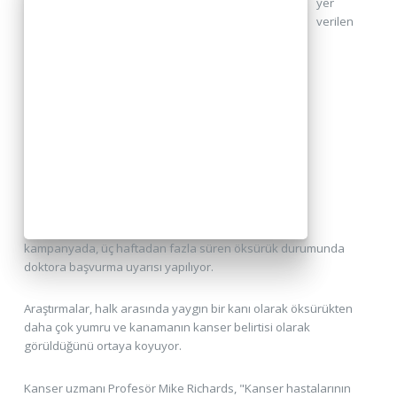
yer
verilen
kampanyada, üç haftadan fazla süren öksürük durumunda
doktora başvurma uyarısı yapılıyor.
Araştırmalar, halk arasında yaygın bir kanı olarak öksürükten
daha çok yumru ve kanamanın kanser belirtisi olarak
görüldüğünü ortaya koyuyor.
Kanser uzmanı Profesör Mike Richards, "Kanser hastalarının