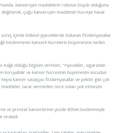
şumunda, kanserojen maddelerin rolünün büyük olduğuna
ne değinerek, çoğu kanserojen maddenin hücreye hasar
u süreç içinde bitkisel yiyeceklerde bulunan fitokimyasallar
 yağlı beslenmenin kanserli hücrelerin büyümesine neden
re bağlı olduğu bilgisini verirken, “Yiyecekler, sigaradan
en koruyabilir ve kanser hücresinin büyümesini vücudun
n hepsi kanser savaşçısı fitokimyasallar ve pektin gibi çok
pıcı maddeler zarar vermeden önce onları yok etmesini
me ve prostat kanserlerinin yüzde 80’inin beslenmeyle
e sıraladı:
iyi kaynakları, baklagiller, tam tahıllar, mercimekler,