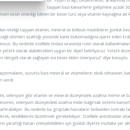
Dr. Yeşim Eralp, beslenmenin, aralarında m
taşıyan bazı kanserlerin gelişimine yüzde 3
seri kesin önlediği bilinen bir besin türü veya vitamin kaynağına ait k
an niteliği taşıyan vitamin, mineral ve bitkisel maddelerin günlük besi
bağlı ölümleri azalttığı yönünde kanıt bulunmadığına işaret eden Eral
evcut. Bu nedenle özellikle tedavi sırasında rutin olarak kullanılmala
e yeterli olarak alabilecekleri uygun bir diyet belirliyoruz. Yeterli 
ri dengeli olarak sağlayan sıvı besin ekleri öneriyoruz” diye konuştu.
aştırmaların, vücutta bazı mineral ve vitaminlerin eksik olmasının, ka
ri verdi:
ini, selenyum gibi vitamin ve mineral düzeyindeki azalma meme ve b
serini, selenyum düzeyindeki azalma mide-bağırsak sistemi kanserleri
artırabiliyor. Bu nedenle bu gruptaki hastaların tedaviden sonraki t
lerek, eksikliklerini düzeltmek gerekebiliyor. Özellikle antioksidan vita
n yarattığı hasarı önleyebildikleri için günlük diyette mutlaka yer alm