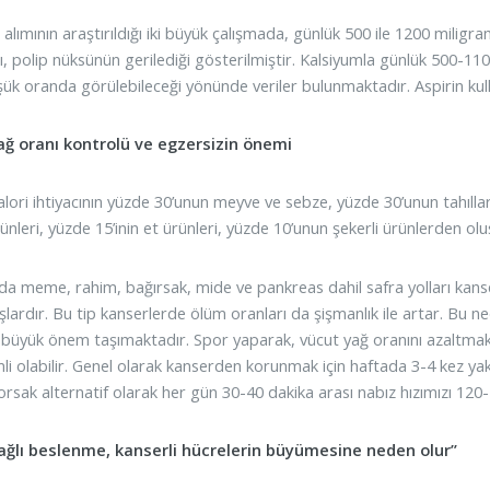
alımının araştırıldığı iki büyük çalışmada, günlük 500 ile 1200 miligram
ğı, polip nüksünün gerilediği gösterilmiştir. Kalsiyumla günlük 500-11
ük oranda görülebileceği yönünde veriler bulunmaktadır. Aspirin kullan
ağ oranı kontrolü ve egzersizin önemi
lori ihtiyacının yüzde 30’unun meyve ve sebze, yüzde 30’unun tahıllar,
ünleri, yüzde 15’inin et ürünleri, yüzde 10’unun şekerli ürünlerden olu
da meme, rahim, bağırsak, mide ve pankreas dahil safra yolları kanserle
lardır. Bu tip kanserlerde ölüm oranları da şişmanlık ile artar. Bu 
 büyük önem taşımaktadır. Spor yaparak, vücut yağ oranını azaltmak 
li olabilir. Genel olarak kanserden korunmak için haftada 3-4 kez yak
sak alternatif olarak her gün 30-40 dakika arası nabız hızımızı 120-13
yağlı beslenme, kanserli hücrelerin büyümesine neden olur”