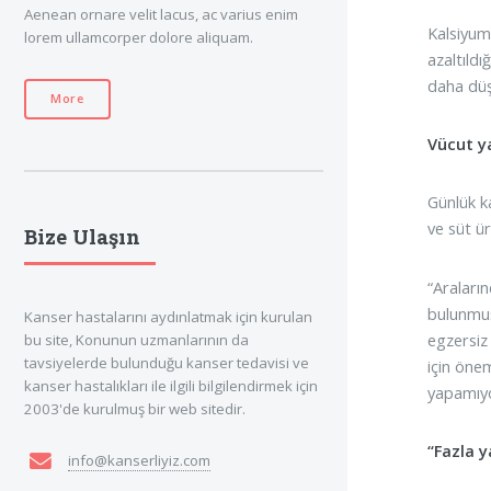
Aenean ornare velit lacus, ac varius enim
Kalsiyum 
lorem ullamcorper dolore aliquam.
azaltıldı
daha düş
More
Vücut y
Günlük ka
ve süt ür
Bize Ulaşın
“Araların
bulunmuş
Kanser hastalarını aydınlatmak için kurulan
egzersiz
bu site, Konunun uzmanlarının da
tavsiyelerde bulunduğu kanser tedavisi ve
için önem
kanser hastalıkları ile ilgili bilgilendirmek için
yapamıyor
2003'de kurulmuş bir web sitedir.
“Fazla 
info@kanserliyiz.com