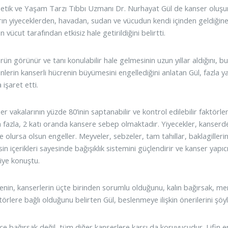
etik ve Yaşam Tarzı Tıbbı Uzmanı Dr. Nurhayat Gül de kanser olu
rın yiyeceklerden, havadan, sudan ve vücudun kendi içinden geldiği
vücut tarafından etkisiz hale getirildiğini belirtti.
ün görünür ve tanı konulabilir hale gelmesinin uzun yıllar aldığını, b
inlerin kanserli hücrenin büyümesini engellediğini anlatan Gül, fazla
işaret etti.
er vakalarının yüzde 80’inin saptanabilir ve kontrol edilebilir faktörle
 fazla, 2 katı oranda kansere sebep olmaktadır. Yiyecekler, kanserd
 olursa olsun engeller. Meyveler, sebzeler, tam tahıllar, baklagilleri
sin içerikleri sayesinde bağışıklık sistemini güçlendirir ve kanser ya
diye konuştu.
nin, kanserlerin üçte birinden sorumlu olduğunu, kalın bağırsak, me
faktörlere bağlı olduğunu belirten Gül, beslenmeye ilişkin önerilerini şöyl
ce bağırsak değil, tüm diğer kanserlere karşı da koruyucudur. Lifin en 