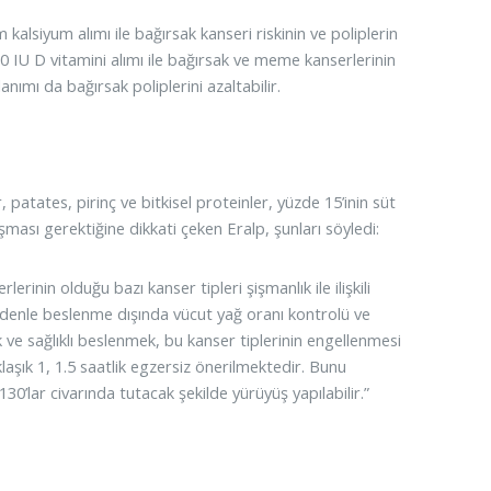
 kalsiyum alımı ile bağırsak kanseri riskinin ve poliplerin
00 IU D vitamini alımı ile bağırsak ve meme kanserlerinin
ımı da bağırsak poliplerini azaltabilir.
 patates, pirinç ve bitkisel proteinler, yüzde 15’inin süt
şması gerektiğine dikkati çeken Eralp, şunları söyledi:
rinin olduğu bazı kanser tipleri şişmanlık ile ilişkili
nedenle beslenme dışında vücut yağ oranı kontrolü ve
ve sağlıklı beslenmek, bu kanser tiplerinin engellenmesi
laşık 1, 1.5 saatlik egzersiz önerilmektedir. Bunu
0’lar civarında tutacak şekilde yürüyüş yapılabilir.”