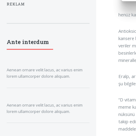
REKLAM
henüz kan
Antioksid
kansere 
Ante interdum
veriler m
besinlerl
mineralle
Aenean ornare velit lacus, ac varius enim
Eralp, ar
lorem ullamcorper dolore aliquam.
şu bilgile
“D vitam
Aenean ornare velit lacus, ac varius enim
meme kan
lorem ullamcorper dolore aliquam.
nüksünü 
takip edi
maddeleri