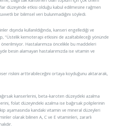
eme, bağırsak kanserleri olan toplum için çok önem
0’lar düzeyinde etkisi olduğu kabul edilmesine rağmen
uvvetli bir bilimsel veri bulunmadığını söyledi.
nler dışında kullanıldığında, kanseri engellediği ve
p, “Üstelik kemoterapi etkisini de azaltabileceği yönünde
rı önerilmiyor. Hastalarımıza öncelikle bu maddeleri
düzeyde besin alamayan hastalarımızda ise vitamin ve
nser riskini arttırabileceğini ortaya koyduğunu aktararak,
ağırsak kanserlerini, beta-karoten düzeydeki azalma
ni, folat düzeyindeki azalma ise bağırsak poliplerinin
akip aşamasında kandaki vitamin ve mineral düzeyleri
minler olarak bilinen A, C ve E vitaminleri, zararlı
alıdır.