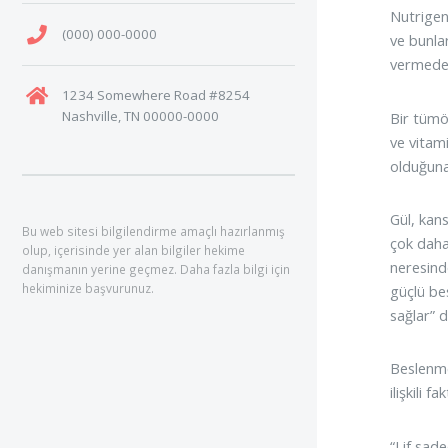
Nutrigen
(000) 000-0000
ve bunla
vermeden 
1234 Somewhere Road #8254
Nashville, TN 00000-0000
Bir tümör
ve vitam
olduğuna 
Gül, kans
Bu web sitesi bilgilendirme amaçlı hazırlanmış
çok daha
olup, içerisinde yer alan bilgiler hekime
neresinde
danışmanın yerine geçmez. Daha fazla bilgi için
hekiminize başvurunuz.
güçlü be
sağlar” 
Beslenme
ilişkili 
“Lif sade