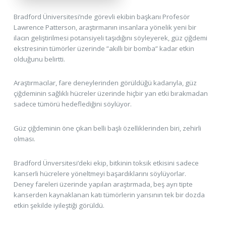
Bradford Üniversitesi’nde görevli ekibin başkanı Profesör
Lawrence Patterson, araştırmanın insanlara yönelik yeni bir
ilacın geliştirilmesi potansiyeli taşıdığını söyleyerek, güz çiğdemi
ekstresinin tümörler üzerinde ”akıllı bir bomba” kadar etkin
olduğunu belirtti.
Araştırmacılar, fare deneylerinden görüldüğü kadarıyla, güz
çiğdeminin sağlıklı hücreler üzerinde hiçbir yan etki bırakmadan
sadece tümörü hedeflediğini söylüyor.
Güz çiğdeminin öne çıkan belli başlı özelliklerinden biri, zehirli
olması.
Bradford Ünversitesi’deki ekip, bitkinin toksik etkisini sadece
kanserli hücrelere yöneltmeyi başardıklarını söylüyorlar.
Deney fareleri üzerinde yapılan araştırmada, beş ayrı tipte
kanserden kaynaklanan katı tümörlerin yarısının tek bir dozda
etkin şekilde iyileştiği görüldü.