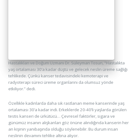
Hastalıkları ve Doğum Uzmanı Dr. Süleyman Tosun, “Hastalıkta
yaş ortalaması 30’a kadar düştü ve gelecek neslin üreme sağlığı
tehlikede. Çünkü kanser tedavisindeki kemoterapi ve
radyoterapi süreci üreme organlarını da olumsuz yönde
etkiliyor.” dedi.
Özellikle kadınlarda daha sık rastlanan meme kanserinde yaş
ortalaması 30’a kadar indi. Erkeklerde 20-40’li yaşlarda görülen
testis kanseri de ürkütücü… Çevresel faktörler, sigara ve
günümüz insanın alışkanları göz önüne alındığında kanserin her
an kişinin yanıbaşında olduğu söylenebilir. Bu durum insan
neslinin devamını tehlike altına alıyor.