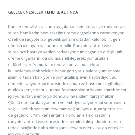
GELECEK NESİLLER TEHLİKE ALTINDA
Kanser tedavisi sırasında uygulanan kemoterapi ve radyoterapi
süreci hem kadın hem erkeğin üreme organlarına zarar veriyor.
Özellikle radyoterapi gebelik şansını ortadan kaldırabilir, geri
dönüşü olmayan hasarlar verebilir. Radyoterapi tedavisi
süresince hastaya verilen radyasyon tüm organları olduğu gibi
üreme organlarını da olumsuz etkileyerek, yumurtaları
öldürebiliyor. Yumurtalar tedavi sonrasında tekrar
kullanılamayacak şekilde hasar görüyor. Böylece yumurtlama
işlemi ortadan kalkıyor ve yumurtalık işlevini kaybediyor. Bu
nedenle radyoterapi öncesinde uzman ve hastanın bilgili olup
mutlaka ileriye dönük üreme fonksiyonlarını devam ettirebilmesi
için yumurta ve embriyo dondurulması işlemi tartışılmalıdır.
Çünkü dondurulan yumurta ve embriyo radyoterapi sonrasında
sağlıklı bebek şansının devamını sağlar. Aynı durum sperm için
de geçerlidir. Yani kanser tanısı konulan erkek hastanın
radyoterapi tedavisi öncesinde spermleri alınıp dondurulursa,
tedavi bittiğinde baba olma şansı devam eder ki bu da erkekler
için çok önemlidir.