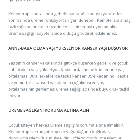
Kemoterapi sonrasında gebelik şansı söz konusu yani tedavi
sonrasında üreme fonksiyonları geri dönebilir. Kemoterapi amaç
hızlı çoğalan hücreler üzerine etkili bir tedavi uygulamaktır.
Üreme sağlığı radyoterapide olduğu gibi direk etkilenmez.
ANNE-BABA OLMA YAŞI YÜKSELİYOR KANSER YAŞI DÜŞÜYOR
Yaş sınırı kanser vakalarında gittikçe düşerken gebelik ve çocuk
sahibi olma yaşı yükseliyor. Kadınlarda meme kanserinde yaş
ortalaması 30’a, erkeklerde testis kanseri 35’e kadar indi. Testis
ve yumurtalık kanseri vakalarının çoğalması ve yaş
ortalamasının gerilemesi üreme sağlığı açısında büyük risk teşkil
ediyor.
ÜREME SAĞLIĞINI KORUMA ALTINA ALIN
Çocuk isteyen herkes üreme sağlığını koruma altına almalıdır.
Kemoterapi ve radyoterapinin yoğunluğuna bağlı olarak
dondurma işlemi düşünülmelidir. Çiftlerin dondurma işlemini