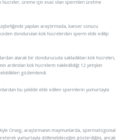
 hücreler, üreme için esas olan spermleri üretme
işbirliğinde yapılan araştırmada, kanser sonucu
 önceden dondurulan kök hücrelerden sperm elde edilip
rdan alarak bir dondurucuda sakladıkları kök hücreleri,
n ardından kök hücrelerin nakledildiği 12 yetişkin
ildikleri gözlemlendi.
unlardan bu şekilde elde edilen spermlerin yumurtayla
r. Kyle Orwig, araştırmanın maymunlarda, spermatogonial
reterek yumurtayla döllenebileceğini gösterdiğini, ancak