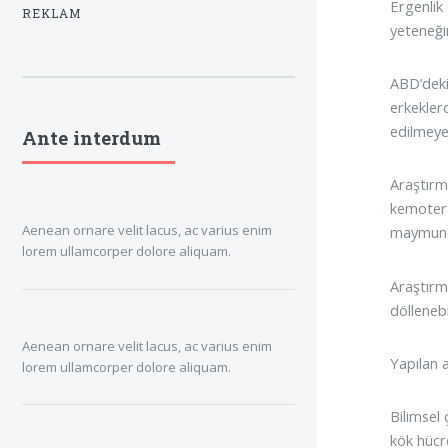
Ergenlik
REKLAM
yeteneği
ABD’deki
erkekler
edilmeye
Ante interdum
Araştırm
kemotera
Aenean ornare velit lacus, ac varius enim
maymunda
lorem ullamcorper dolore aliquam.
Araştırm
döllenebi
Aenean ornare velit lacus, ac varius enim
Yapılan a
lorem ullamcorper dolore aliquam.
Bilimsel
kök hücr