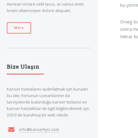
Aenean ornare velit lacus, ac varius enim
bu yönte
lorem ullamcorper dolore aliquam.
Orwig bu
More
sonra mı
tekrar ka
Bize Ulaşın
Kanser hastalarını aydınlatmak için kurulan
bu site, Konunun uzmanlarının da
tavsiyelerde bulunduğu kanser tedavisi ve
kanser hastalıkları ile ilgili bilgilendirmek için
2003'de kurulmuş bir web sitedir.
info@kanserliyiz.com