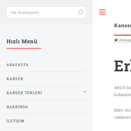
Toggle
Kanse
Anasay
Hızlı Menü
Er
ANASAYFA
KANSER
ABD’li bi
KANSER TÜRLERİ
kullanıl
HAKKINDA
Bilim dü
saklanan
İLETIŞIM