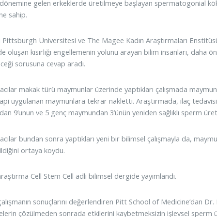
 dönemine gelen erkeklerde üretilmeye başlayan spermatogonial kök
ne sahip.
 Pittsburgh Üniversitesi ve The Magee Kadın Araştırmaları Enstitüsü
de oluşan kısırlığı engellemenin yolunu arayan bilim insanları, daha
ceği sorusuna cevap aradı.
acılar makak türü maymunlar üzerinde yaptıkları çalışmada maymunla
pi uygulanan maymunlara tekrar nakletti. Araştırmada, ilaç tedavisini
n 9’unun ve 5 genç maymundan 3’ünün yeniden sağlıklı sperm üreteb
acılar bundan sonra yaptıkları yeni bir bilimsel çalışmayla da, maym
ldiğini ortaya koydu.
raştırma Cell Stem Cell adlı bilimsel dergide yayımlandı.
 çalışmanın sonuçlarını değerlendiren Pitt School of Medicine’dan D
elerin çözülmeden sonrada etkilerini kaybetmeksizin işlevsel sperm ü