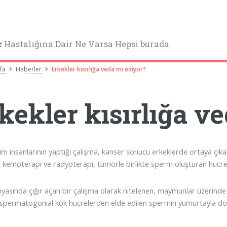
r
Hastalığına Dair Ne Varsa Hepsi burada
fa
Haberler
Erkekler kısırlığa veda mı ediyor?
kekler kısırlığa v
lim insanlarının yaptığı çalışma, kanser sonucu erkeklerde ortaya çıka
an kemoterapi ve radyoterapi, tümörle birlikte sperm oluşturan hücrel
nyasında çığır açan bir çalışma olarak nitelenen, maymunlar üzerind
spermatogonial kök hücrelerden elde edilen spermin yumurtayla döll