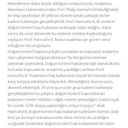
ihtimallerinin daha düşük olduğunu ortaya koydu. Araştırma,
Aberdeen Üniversitesi’nden Prof. Philip Hannaford liderliğindeki
bir ekip tarafından 40 yıllık bir dönem içinde yaklaşık 46 bin
kadının katılımıyla gerçekleştirildi. Prof. Hannaford, ilk verilerin
doğum kontrol hapı kullanımı nedeniyle riskin arttığını, daha
sonra da uzun dönemde bu risklerin ortadan kaybolduğunu
söylüyor. Prof. Hannaford, ‘bunun kadınlar için güven verici
olduğunu’ da vurguluyor.
Doğum kontrol haplarına ilişkin yürütülen en kapsamlı araştırma
olan çalışmanın bulguları Britanya Tıp Dergisi’nin internet
sitesinde yayınlamdı. Doğum kontrol haplarıyla ilgili olarak ilk kez
bu kadar kapsamlı bir araştırma yapıldığını anlatan Prof.
Hannaford, “Kadınların hap kullanırken küçük bir hastalık riskiyle
karşı karşıya olduklarını biliyorduk. Bilmediğimiz, bunun uzun
dönemli etkileriydi. 39 yıl boyunca bir grup kadının katılımıyla
gerçekleştirilen bu çalışma, doğum kontrol hapı kullanan
kadınların hedef oldukları sağlık riskinin artmadığını, hatta küçük
bir yüzde 12’lik düşüş saptandığını ortaya koyuyor” dedi.
Hannaford, doğum kontrol hapı kullanan kadınların kanser, kalp
krizi ya da beyin kanamasından ölme riskinin de azaldığını
vurguladı. Kadınların doğum kontrol hapı kullanırken bir riskin