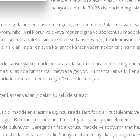
sebepler olarak sıralayan Polat, “Kanserin
inanıyoruz. Yüzde 30-35 civarında dengesiz
alınan gıdaların en başında su geldiğini ifade eden Polat, dünyada ya
krom, nikel, viril klorür ve cıvaya rastlandığına ve söz konusu maddel
hücresel metabolizmasını bozduğu ve kanser yaptığı belirlenmiştir. Pe
çin sıkılan ilaçlar da suya karışarak kanser yapan nedenler arasına g
de kanser yapıcı maddeler arasında sudan sonra en önemli gıdanın
ası sırasında bir mantar meydana geliyor. Bu mantarlar ve küfler af
cudunda kansere neden oluyor” şeklinde konuştu.
ğer kanser yapan gıdaları şu şekilde sıraladı:
yapıcı maddeler arasında üçüncü sırada fast foodlar, tütsülenmiş ve
eliyor. Bunların içersinde nitrit, nitrat gibi kanser yapıcı elementle
alde bulunuyor. Gereğinden fazla korucu madde ve sodyumnitrat haz
e balıklarda rastlanan cıvadır. Sanayi atıklarının suya karışmasıyla balı