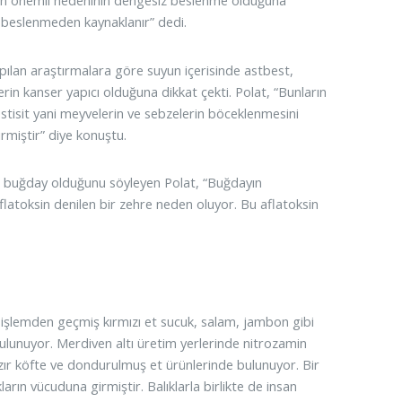
 en önemli nedeninin dengesiz beslenme olduğuna
 beslenmeden kaynaklanır” dedi.
pılan araştırmalara göre suyun içerisinde astbest,
erin kanser yapıcı olduğuna dikkat çekti. Polat, “Bunların
stisit yani meyvelerin ve sebzelerin böceklenmesini
irmiştir” diye konuştu.
 buğday olduğunu söyleyen Polat, “Buğdayın
latoksin denilen bir zehre neden oluyor. Bu aflatoksin
 işlemden geçmiş kırmızı et sucuk, salam, jambon gibi
r bulunuyor. Merdiven altı üretim yerlerinde nitrozamin
ır köfte ve dondurulmuş et ürünlerinde bulunuyor. Bir
kların vücuduna girmiştir. Balıklarla birlikte de insan