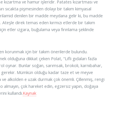
ise kızartma ve hamur işleridir. Patates kızartması ve
ırı sıcakta pişmesinden dolayı bir takım kimyasal
 akrilamid denilen bir madde meydana gelir ki, bu madde
. Ateşle direk temas eden kırmızı etlerde bir takım
çin etler ızgara, buğulama veya fırınlama şeklinde
en korunmak için bir takım önerilerde bulundu.
k olduğuna dikkat çeken Polat, “Lifli gıdaları fazla
l oynar. Bunlar soğan, sarımsak, brokoli, karnıbahar,
ek gerekir. Mümkün olduğu kadar taze et ve meyve
 ve alkolden e uzak durmak çok önemli. Çillenmiş, rengi
o almayın, çok hareket edin, egzersiz yapın, doğaya
rini kullandı.
Kaynak