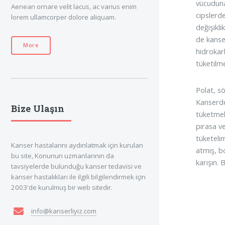
vücuduna 
Aenean ornare velit lacus, ac varius enim
cipslerd
lorem ullamcorper dolore aliquam.
değişikl
de kanse
More
hidrokar
tüketilme
Polat, s
Kanserde
Bize Ulaşın
tüketmek
pırasa v
tüketeli
Kanser hastalarını aydınlatmak için kurulan
atmış, b
bu site, Konunun uzmanlarının da
karışın. 
tavsiyelerde bulunduğu kanser tedavisi ve
kanser hastalıkları ile ilgili bilgilendirmek için
2003'de kurulmuş bir web sitedir.
info@kanserliyiz.com