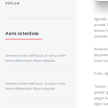
REKLAM
Ağızdan 
arsenik, 
insanın 
Ante interdum
önlemek i
Beslenme
depolanm
Aenean ornare velit lacus, ac varius enim
insan vü
lorem ullamcorper dolore aliquam.
Polat, di
Aenean ornare velit lacus, ac varius enim
“Kanser 
lorem ullamcorper dolore aliquam.
gıdalar g
yaygın h
diğeri is