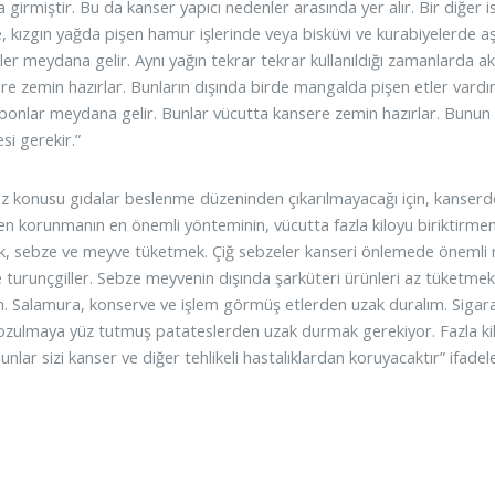
girmiştir. Bu da kanser yapıcı nedenler arasında yer alır. Bir diğer 
e, kızgın yağda pişen hamur işlerinde veya bisküvi ve kurabiyelerde aş
ikler meydana gelir. Aynı yağın tekrar tekrar kullanıldığı zamanlarda
re zemin hazırlar. Bunların dışında birde mangalda pişen etler vardır
bonlar meydana gelir. Bunlar vücutta kansere zemin hazırlar. Bunun i
si gerekir.”
öz konusu gıdalar beslenme düzeninden çıkarılmayacağı için, kanserd
n korunmanın en önemli yönteminin, vücutta fazla kiloyu biriktirmeme
, sebze ve meyve tüketmek. Çiğ sebzeler kanseri önlemede önemli ro
e turunçgiller. Sebze meyvenin dışında şarküteri ürünleri az tüketm
m. Salamura, konserve ve işlem görmüş etlerden uzak duralım. Sigara
ozulmaya yüz tutmuş patateslerden uzak durmak gerekiyor. Fazla kil
Bunlar sizi kanser ve diğer tehlikeli hastalıklardan koruyacaktır” ifadele