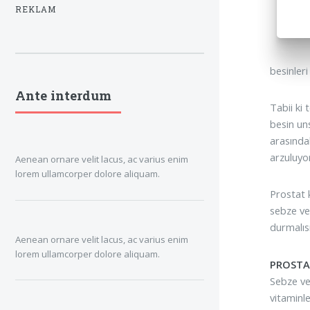
REKLAM
besinler
Ante interdum
Tabii ki
besin un
arasında
arzuluyo
Aenean ornare velit lacus, ac varius enim
lorem ullamcorper dolore aliquam.
Prostat 
sebze ve
durmalısı
Aenean ornare velit lacus, ac varius enim
lorem ullamcorper dolore aliquam.
PROSTAT
Sebze ve
vitaminl