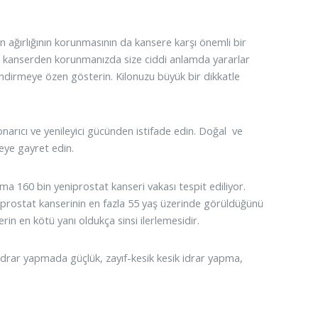
en ağırlığının korunmasının da kansere karşı önemli bir
m kanserden korunmanızda size ciddi anlamda yararlar
indirmeye özen gösterin. Kilonuzu büyük bir dikkatle
 onarıcı ve yenileyici gücünden istifade edin. Doğal ve
eye gayret edin.
ma 160 bin yeniprostat kanseri vakası tespit ediliyor.
r prostat kanserinin en fazla 55 yaş üzerinde görüldüğünü
rin en kötü yanı oldukça sinsi ilerlemesidir.
 idrar yapmada güçlük, zayıf-kesik kesik idrar yapma,