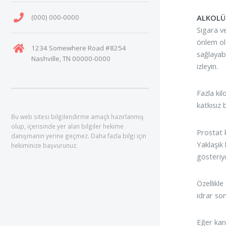
(000) 000-0000
ALKOLÜ 
Sigara ve
önlem ol
1234 Somewhere Road #8254
sağlayab
Nashville, TN 00000-0000
izleyin.
Fazla kil
katkısız
Bu web sitesi bilgilendirme amaçlı hazırlanmış
olup, içerisinde yer alan bilgiler hekime
Prostat 
danışmanın yerine geçmez. Daha fazla bilgi için
Yaklaşık
hekiminize başvurunuz.
gösteriyo
Özellikl
idrar so
Eğer kans