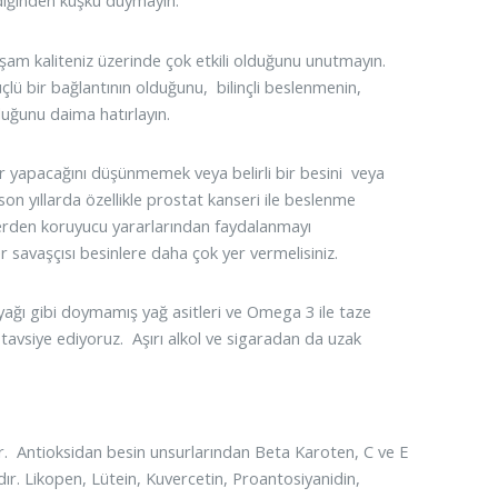
lediğinden kuşku duymayın.
yaşam kaliteniz üzerinde çok etkili olduğunu unutmayın.
lü bir bağlantının olduğunu, bilinçli beslenmenin,
duğunu daima hatırlayın.
r yapacağını düşünmemek veya belirli bir besini veya
n yıllarda özellikle prostat kanseri ile beslenme
anserden koruyucu yararlarından faydalanmayı
 savaşçısı besinlere daha çok yer vermelisiniz.
yağı gibi doymamış yağ asitleri ve Omega 3 ile taze
avsiye ediyoruz. Aşırı alkol ve sigaradan da uzak
. Antioksidan besin unsurlarından Beta Karoten, C ve E
r. Likopen, Lütein, Kuvercetin, Proantosiyanidin,