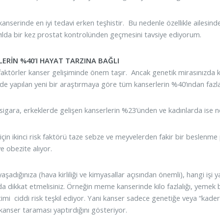
anserinde en iyi tedavi erken teşhistir. Bu nedenle özellikle ailesinde
yılda bir kez prostat kontrolünden geçmesini tavsiye ediyorum.
ERİN %40’I HAYAT TARZINA BAĞLI
faktörler kanser gelişiminde önem taşır. Ancak genetik mirasınızda k
’de yapılan yeni bir araştırmaya göre tüm kanserlerin %40’ından fazlas
e sigara, erkeklerde gelişen kanserlerin %23’ünden ve kadınlarda ise
için ikinci risk faktörü taze sebze ve meyvelerden fakir bir beslenme 
 ve obezite alıyor.
şadığınıza (hava kirliliği ve kimyasallar açısından önemli), hangi iş
da dikkat etmelisiniz. Örneğin meme kanserinde kilo fazlalığı, yemek
imi ciddi risk teşkil ediyor. Yani kanser sadece genetiğe veya “kadere
kanser taraması yaptırdığını gösteriyor.