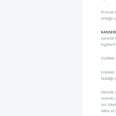
Prostat k
erkeğin 
KANSERL
Genetik 
İngiltere
Özellikl
Erkekler 
fazlalığı
Nerede ya
önemli) 
tuz tüket
daha az 