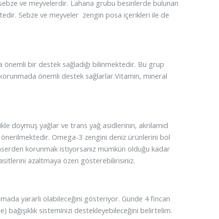
e sebze ve meyvelerdir. Lahana grubu besinlerde bulunan
tedir. Sebze ve meyveler zengin posa içerikleri ile de
 önemli bir destek sağladığı bilinmektedir. Bu grup
en korunmada önemli destek sağlarlar.Vitamin, mineral
kle doymuş yağlar ve trans yağ asidlerinin, akrilamid
 önerilmektedir. Omega-3 zengini deniz ürünlerini bol
Kanserden korunmak istiyorsanız mümkün olduğu kadar
sitlerini azaltmaya özen gösterebilirisiniz.
mada yararlı olabileceğini gösteriyor. Günde 4 fincan
le) bağışıklık sisteminizi destekleyebileceğini belirtelim.