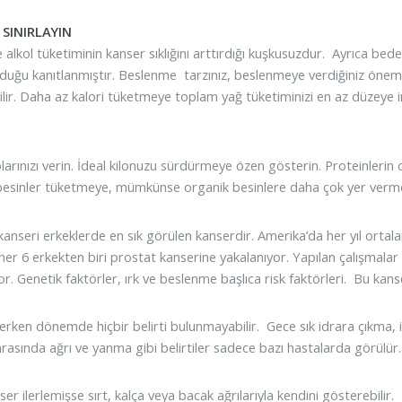
SINIRLAYIN
 alkol tüketiminin kanser sıklığını arttırdığı kuşkusuzdur. Ayrıca bed
duğu kanıtlanmıştır. Beslenme tarzınız, beslenmeye verdiğiniz öne
ilir. Daha az kalori tüketmeye toplam yağ tüketiminizi en az düzeye 
olarınızı verin. İdeal kilonuzu sürdürmeye özen gösterin. Proteinlerin
 besinler tüketmeye, mümkünse organik besinlere daha çok yer verm
kanseri erkeklerde en sık görülen kanserdir. Amerika’da her yıl ortala
 her 6 erkekten biri prostat kanserine yakalanıyor. Yapılan çalışmala
r. Genetik faktörler, ırk ve beslenme başlıca risk faktörleri. Bu kanse
e erken dönemde hiçbir belirti bulunmayabilir. Gece sık idrara çıkma,
nrasında ağrı ve yanma gibi belirtiler sadece bazı hastalarda görülür.
er ilerlemişse sırt, kalça veya bacak ağrılarıyla kendini gösterebilir.