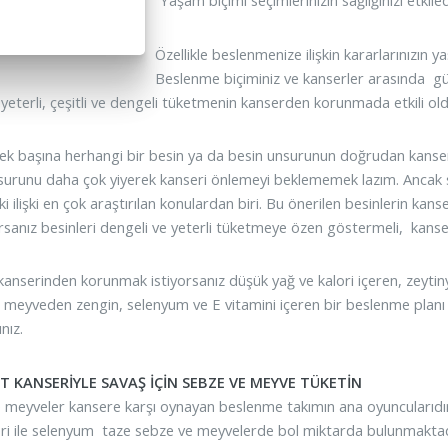
“Yaşam biçimi seçimlerinizin sağlığınızı etki
Özellikle beslenmenize ilişkin kararlarınızın 
Beslenme biçiminiz ve kanserler arasında güç
i yeterli, çeşitli ve dengeli tüketmenin kanserden korunmada etkili ol
 tek başına herhangi bir besin ya da besin unsurunun doğrudan kanse
surunu daha çok yiyerek kanseri önlemeyi beklememek lazım. Ancak so
ki ilişki en çok araştırılan konulardan biri. Bu önerilen besinlerin k
rsanız besinleri dengeli ve yeterli tüketmeye özen göstermeli, kanser
kanserinden korunmak istiyorsanız düşük yağ ve kalori içeren, zeytin
 meyveden zengin, selenyum ve E vitamini içeren bir beslenme planı t
nız.
 KANSERİYLE SAVAŞ İÇİN SEBZE VE MEYVE TÜKETİN
 meyveler kansere karşı oynayan beslenme takımın ana oyuncularıdır
eri ile selenyum taze sebze ve meyvelerde bol miktarda bulunmaktadı