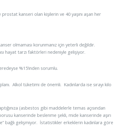
 prostat kanseri olan kişilerin ve 40 yaşını aşan her
anser olmaması korunmanız için yeterli değildir.
ı hayat tarzı faktörleri nedeniyle gelişiyor.
 neredeyse %15’inden sorumlu.
planı. Alkol tüketimi de önemli. Kadınlarda ise sırayı kilo
i yaptığınıza (asbestos gibi maddelerle temas açısından
 borusu kanserinde beslenme şekli, mide kanserinde aşırı
” bağlı gelişmiyor. İstatistikler erkeklerin kadınlara göre