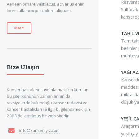
Resverat
Aenean ornare velit lacus, ac varius enim
Sulforaf
lorem ullamcorper dolore aliquam.
kanserd
More
TAHIL 
Tam tahı
besinler
muhtevala
Bize Ulaşın
YAĞI AZ
Kanserde
maddesin
Kanser hastalarını aydınlatmak için kurulan
miktarda
bu site, Konunun uzmanlarının da
düşük yağ
tavsiyelerde bulunduğu kanser tedavisi ve
kanser hastalıkları ile ilgili bilgilendirmek için
2003'de kurulmuş bir web sitedir.
YEŞİL Ç
Araştırm
info@kanserliyiz.com
yeşil çay