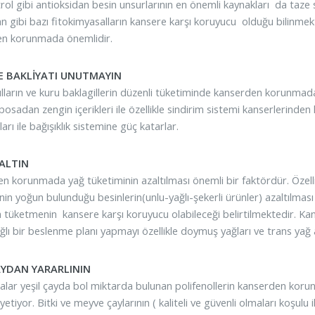
rol gibi antioksidan besin unsurlarının en önemli kaynakları da taz
an gibi bazı fitokimyasalların kansere karşı koruyucu olduğu bilinmek
en korunmada önemlidir.
VE BAKLİYATI UNUTMAYIN
lların ve kuru baklagillerin düzenli tüketiminde kanserden korunmada
 posadan zengin içerikleri ile özellikle sindirim sistemi kanserlerind
rı ile bağışıklık sistemine güç katarlar.
ALTIN
n korunmada yağ tüketiminin azaltılması önemli bir faktördür. Özelli
in yoğun bulunduğu besinlerin(unlu-yağlı-şekerli ürünler) azaltılması
 tüketmenin kansere karşı koruyucu olabileceği belirtilmektedir. 
lı bir beslenme planı yapmayı özellikle doymuş yağları ve trans yağ a
AYDAN YARARLININ
alar yeşil çayda bol miktarda bulunan polifenollerin kanserden korun
 yetiyor. Bitki ve meyve çaylarının ( kaliteli ve güvenli olmaları koşulu i