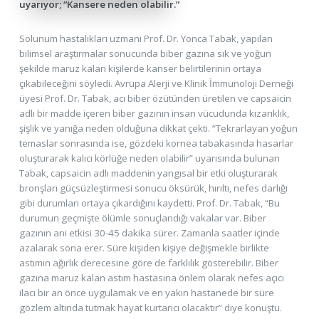
uyarıyor; “Kansere neden olabilir.”
Solunum hastalıkları uzmanı Prof. Dr. Yonca Tabak, yapılan
bilimsel araştırmalar sonucunda biber gazına sık ve yoğun
şekilde maruz kalan kişilerde kanser belirtilerinin ortaya
çıkabileceğini söyledi. Avrupa Alerji ve Klinik İmmunoloji Derneği
üyesi Prof. Dr. Tabak, acı biber özütünden üretilen ve capsaicin
adlı bir madde içeren biber gazının insan vücudunda kızarıklık,
şişlik ve yanığa neden olduğuna dikkat çekti. “Tekrarlayan yoğun
temaslar sonrasında ise, gözdeki kornea tabakasında hasarlar
oluşturarak kalıcı körlüğe neden olabilir” uyarısında bulunan
Tabak, capsaicin adlı maddenin yangısal bir etki oluşturarak
bronşları güçsüzleştirmesi sonucu öksürük, hırıltı, nefes darlığı
gibi durumları ortaya çıkardığını kaydetti. Prof. Dr. Tabak, “Bu
durumun geçmişte ölümle sonuçlandığı vakalar var. Biber
gazının ani etkisi 30-45 dakika sürer. Zamanla saatler içinde
azalarak sona erer. Süre kişiden kişiye değişmekle birlikte
astımın ağırlık derecesine göre de farklılık gösterebilir. Biber
gazına maruz kalan astım hastasına önlem olarak nefes açıcı
ilacı bir an önce uygulamak ve en yakın hastanede bir süre
gözlem altında tutmak hayat kurtarıcı olacaktır” diye konuştu.