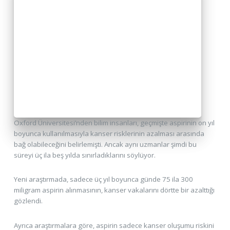
Oxford Üniversitesi’nden bilim insanları, geçmişte aspirinin on yıl
boyunca kullanılmasıyla kanser risklerinin azalması arasında
bağ olabileceğini belirlemişti. Ancak aynı uzmanlar şimdi bu
süreyi üç ila beş yılda sınırladıklarını söylüyor.
Yeni araştırmada, sadece üç yıl boyunca günde 75 ila 300
miligram aspirin alınmasının, kanser vakalarını dörtte bir azalttığı
gözlendi.
Ayrıca araştırmalara göre, aspirin sadece kanser oluşumu riskini