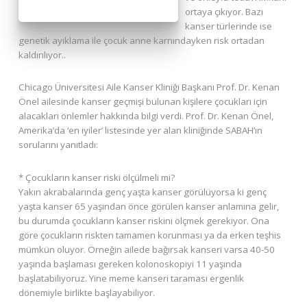
ortaya çıkıyor. Bazı
kanser türlerinde ise
genetik ayıklama ile çocuk anne karnındayken risk ortadan
kaldırılıyor..
Chicago Üniversitesi Aile Kanser Kliniği Başkanı Prof. Dr. Kenan
Önel ailesinde kanser geçmişi bulunan kişilere çocukları için
alacakları önlemler hakkında bilgi verdi. Prof. Dr. Kenan Önel,
Amerika’da ‘en iyiler’ listesinde yer alan kliniğinde SABAH’ın
sorularını yanıtladı:
* Çocukların kanser riski ölçülmeli mi?
Yakın akrabalarında genç yaşta kanser görülüyorsa ki genç
yaşta kanser 65 yaşından önce görülen kanser anlamına gelir,
bu durumda çocukların kanser riskini ölçmek gerekiyor. Ona
göre çocukların riskten tamamen korunması ya da erken teşhis
mümkün oluyor. Örneğin ailede bağırsak kanseri varsa 40-50
yaşında başlaması gereken kolonoskopiyi 11 yaşında
başlatabiliyoruz. Yine meme kanseri taraması ergenlik
dönemiyle birlikte başlayabiliyor.