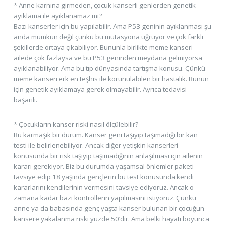
* Anne karnına girmeden, çocuk kanserli genlerden genetik
ayıklama ile ayıklanamaz mı?
Bazı kanserler için bu yapılabilir. Ama P53 geninin ayıklanması şu
anda mümkün değil çünkü bu mutasyona uğruyor ve çok farklı
şekillerde ortaya çıkabiliyor. Bununla birlikte meme kanseri
ailede çok fazlaysa ve bu P53 geninden meydana gelmiyorsa
ayıklanabiliyor. Ama bu tıp dünyasında tartışma konusu. Çünkü
meme kanseri erk en teşhis ile korunulabilen bir hastalık. Bunun
için genetik ayıklamaya gerek olmayabilir. Ayrıca tedavisi
başarılı.
* Çocukların kanser riski nasıl ölçülebilir?
Bu karmaşık bir durum. Kanser geni taşıyıp taşımadığı bir kan
testi ile belirlenebiliyor. Ancak diğer yetişkin kanserleri
konusunda bir risk taşıyıp taşımadığının anlaşılması için ailenin
kararı gerekiyor. Biz bu durumda yaşamsal önlemler paketi
tavsiye edip 18 yaşında gençlerin bu test konusunda kendi
kararlarını kendilerinin vermesini tavsiye ediyoruz. Ancak o
zamana kadar bazı kontrollerin yapılmasını istiyoruz. Çünkü
anne ya da babasında genç yaşta kanser bulunan bir çocuğun
kansere yakalanma riski yüzde 50’dir. Ama belki hayatı boyunca