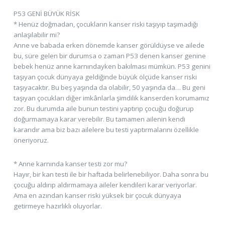
P53 GENİ BÜYÜK RİSK
* Henüz doğmadan, çocukların kanser riski taşıyıp taşımadığı
anlaşılabilir mi?
Anne ve babada erken dönemde kanser görüldüyse ve ailede
bu, süre gelen bir durumsa o zaman P53 denen kanser genine
bebek henüz anne karnındayken bakılması mümkün. P53 genini
taşıyan çocuk dünyaya geldiğinde büyük ölçüde kanser riski
taşıyacaktır. Bu beş yaşında da olabilir, 50 yaşında da… Bu geni
taşıyan çocukları diğer imkânlarla şimdilik kanserden korumamız
zor. Bu durumda aile bunun testini yaptırıp çocuğu doğurup
doğurmamaya karar verebilir. Bu tamamen ailenin kendi
kararıdır ama biz bazı ailelere bu testi yaptırmalarını özellikle
öneriyoruz.
* Anne karnında kanser testi zor mu?
Hayır, bir kan testi ile bir haftada belirlenebiliyor. Daha sonra bu
çocuğu aldırıp aldırmamaya aileler kendileri karar veriyorlar.
Ama en azından kanser riski yüksek bir çocuk dünyaya
getirmeye hazırlıklı oluyorlar.