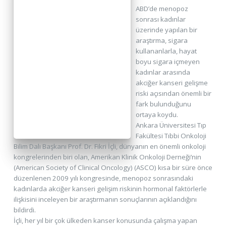
ABD’de menopoz
sonrası kadınlar
üzerinde yapılan bir
araştırma, sigara
kullananlarla, hayat
boyu sigara içmeyen
kadınlar arasında
akciğer kanseri gelişme
riski açısından önemli bir
fark bulunduğunu
ortaya koydu.
Ankara Üniversitesi Tıp
Fakültesi Tıbbi Onkoloji
Bilim Dalı Başkanı Prof. Dr. Fikri İçli, dünyanın en önemli onkoloji
kongrelerinden biri olan, Amerikan Klinik Onkoloji Derneği’nin
(American Society of Clinical Oncology) (ASCO) kısa bir süre önce
düzenlenen 2009 yılı kongresinde, menopoz sonrasındaki
kadınlarda akciğer kanseri gelişim riskinin hormonal faktörlerle
ilişkisini inceleyen bir araştırmanın sonuçlarının açıklandığını
bildirdi.
İçli, her yıl bir çok ülkeden kanser konusunda çalışma yapan