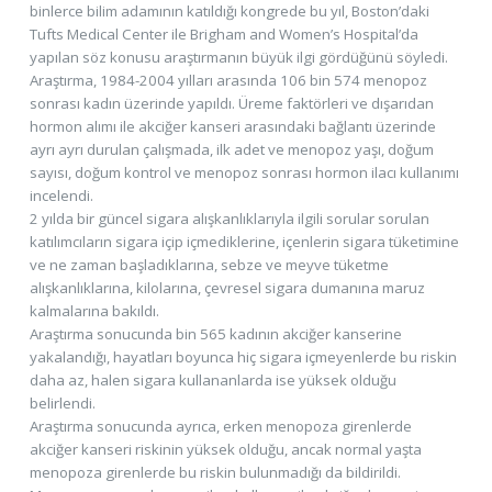
binlerce bilim adamının katıldığı kongrede bu yıl, Boston’daki
Tufts Medical Center ile Brigham and Women’s Hospital’da
yapılan söz konusu araştırmanın büyük ilgi gördüğünü söyledi.
Araştırma, 1984-2004 yılları arasında 106 bin 574 menopoz
sonrası kadın üzerinde yapıldı. Üreme faktörleri ve dışarıdan
hormon alımı ile akciğer kanseri arasındaki bağlantı üzerinde
ayrı ayrı durulan çalışmada, ilk adet ve menopoz yaşı, doğum
sayısı, doğum kontrol ve menopoz sonrası hormon ilacı kullanımı
incelendi.
2 yılda bir güncel sigara alışkanlıklarıyla ilgili sorular sorulan
katılımcıların sigara içip içmediklerine, içenlerin sigara tüketimine
ve ne zaman başladıklarına, sebze ve meyve tüketme
alışkanlıklarına, kilolarına, çevresel sigara dumanına maruz
kalmalarına bakıldı.
Araştırma sonucunda bin 565 kadının akciğer kanserine
yakalandığı, hayatları boyunca hiç sigara içmeyenlerde bu riskin
daha az, halen sigara kullananlarda ise yüksek olduğu
belirlendi.
Araştırma sonucunda ayrıca, erken menopoza girenlerde
akciğer kanseri riskinin yüksek olduğu, ancak normal yaşta
menopoza girenlerde bu riskin bulunmadığı da bildirildi.