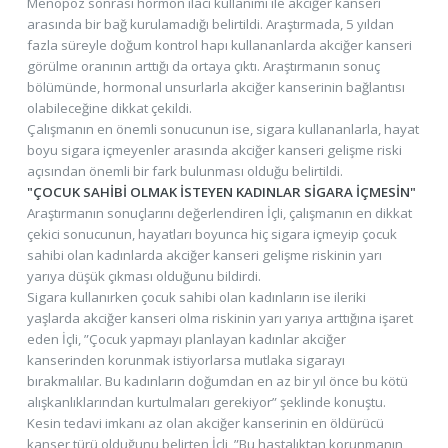
Menopoz sonrası hormon ilacı kullanımı ile akciğer kanseri
arasında bir bağ kurulamadığı belirtildi. Araştırmada, 5 yıldan
fazla süreyle doğum kontrol hapı kullananlarda akciğer kanseri
görülme oranının arttığı da ortaya çıktı. Araştırmanın sonuç
bölümünde, hormonal unsurlarla akciğer kanserinin bağlantısı
olabileceğine dikkat çekildi.
Çalışmanın en önemli sonucunun ise, sigara kullananlarla, hayat
boyu sigara içmeyenler arasında akciğer kanseri gelişme riski
açısından önemli bir fark bulunması olduğu belirtildi.
"ÇOCUK SAHİBİ OLMAK İSTEYEN KADINLAR SİGARA İÇMESİN"
Araştırmanın sonuçlarını değerlendiren İçli, çalışmanın en dikkat
çekici sonucunun, hayatları boyunca hiç sigara içmeyip çocuk
sahibi olan kadınlarda akciğer kanseri gelişme riskinin yarı
yarıya düşük çıkması olduğunu bildirdi.
Sigara kullanırken çocuk sahibi olan kadınların ise ileriki
yaşlarda akciğer kanseri olma riskinin yarı yarıya arttığına işaret
eden İçli, ”Çocuk yapmayı planlayan kadınlar akciğer
kanserinden korunmak istiyorlarsa mutlaka sigarayı
bırakmalılar. Bu kadınların doğumdan en az bir yıl önce bu kötü
alışkanlıklarından kurtulmaları gerekiyor” şeklinde konuştu.
Kesin tedavi imkanı az olan akciğer kanserinin en öldürücü
kanser türü olduğunu belirten İçli, ”Bu hastalıktan korunmanın