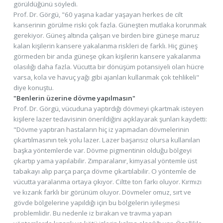
görüldüğünü söyledi.
Prof. Dr. Görgü, "60 yaşına kadar yaşayan herkes de cilt
kanserinin görülme riski çok fazla. Güneşten mutlaka korunmak
gerekiyor. Güneş altında çalışan ve birden bire güneşe maruz
kalan kişilerin kansere yakalanma riskleri de farklı. Hiç güneş
görmeden bir anda güneşe çıkan kişilerin kansere yakalanma
olasılığı daha fazla. Vücutta bir dönüşüm potansiyeli olan hücre
varsa, kola ve havuç yağı gibi ajanları kullanmak çok tehlikeli"
diye konuştu.
"Benlerin üzerine dövme yapılmasın"
Prof. Dr. Görgü, vücuduna yaptırdığı dövmeyi çıkartmak isteyen
kişilere lazer tedavisinin önerildiğini açıklayarak şunları kaydetti:
"Dövme yaptıran hastaların hiç iz yapmadan dövmelerinin
çıkartılmasının tek yolu lazer. Lazer başarısız olursa kullanılan
başka yöntemlerde var. Dövme pigmentinin olduğu bölgeyi
çıkartıp yama yapılabilir. Zımparalanır, kimyasal yöntemle üst
tabakayı alıp parça parça dövme çıkartılabilir. O yöntemle de
vücutta yaralanma ortaya çıkıyor. Ciltte ton farkı oluyor. Kırmızı
ve kızarık farklı bir görünüm oluyor. Dövmeler omuz, sırt ve
gövde bölgelerine yapıldığı için bu bölgelerin iyileşmesi
problemlidir. Bu nedenle iz bırakan ve travma yapan