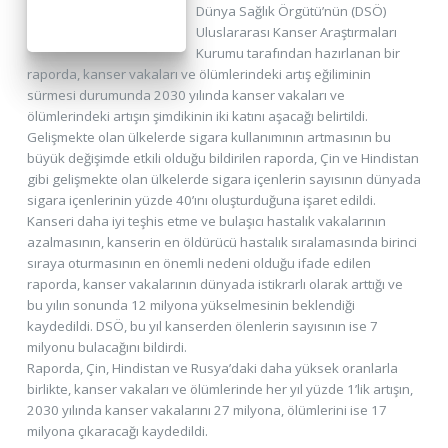
Dünya Sağlık Örgütü’nün (DSÖ)
Uluslararası Kanser Araştırmaları
Kurumu tarafından hazırlanan bir
raporda, kanser vakaları ve ölümlerindeki artış eğiliminin
sürmesi durumunda 2030 yılında kanser vakaları ve
ölümlerindeki artışın şimdikinin iki katını aşacağı belirtildi.
Gelişmekte olan ülkelerde sigara kullanımının artmasının bu
büyük değişimde etkili olduğu bildirilen raporda, Çin ve Hindistan
gibi gelişmekte olan ülkelerde sigara içenlerin sayısının dünyada
sigara içenlerinin yüzde 40’ını oluşturduğuna işaret edildi.
Kanseri daha iyi teşhis etme ve bulaşıcı hastalık vakalarının
azalmasının, kanserin en öldürücü hastalık sıralamasında birinci
sıraya oturmasının en önemli nedeni olduğu ifade edilen
raporda, kanser vakalarının dünyada istikrarlı olarak arttığı ve
bu yılın sonunda 12 milyona yükselmesinin beklendiği
kaydedildi. DSÖ, bu yıl kanserden ölenlerin sayısının ise 7
milyonu bulacağını bildirdi.
Raporda, Çin, Hindistan ve Rusya’daki daha yüksek oranlarla
birlikte, kanser vakaları ve ölümlerinde her yıl yüzde 1’lik artışın,
2030 yılında kanser vakalarını 27 milyona, ölümlerini ise 17
milyona çıkaracağı kaydedildi.