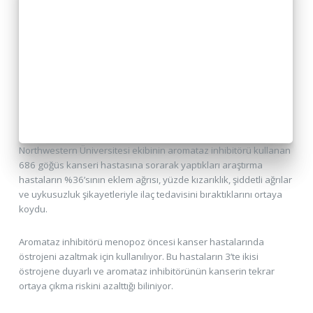
Northwestern Üniversitesi ekibinin aromataz inhibitörü kullanan
686 göğüs kanseri hastasına sorarak yaptıkları araştırma
hastaların %36’sının eklem ağrısı, yüzde kızarıklık, şiddetli ağrılar
ve uykusuzluk şikayetleriyle ilaç tedavisini bıraktıklarını ortaya
koydu.
Aromataz inhibitörü menopoz öncesi kanser hastalarında
östrojeni azaltmak için kullanılıyor. Bu hastaların 3’te ikisi
östrojene duyarlı ve aromataz inhibitörünün kanserin tekrar
ortaya çıkma riskini azalttığı biliniyor.