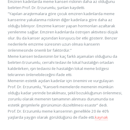
Emziren kadınlarda meme kanseri riskinin daha az olduğunu
belirten Prof. Dr. Erzurumlu, şunları kaydetti.
”Yapılan araştırmalara göre çocuk emziren kadınlarda meme
kanserine yakalanma riskinin diğer kadınlara göre daha az
olduğu biliniyor. Emzirme kanser yapan hormonları azaltarak
yenilenme sağlar. Emziren kadınlarda östrojen aktivitesi düşük
olur. Bu da kanser açısından koruyucu bir etki gösterir. Benzer
nedenlerle emzirme süresinin uzun olması kanserin
önlenmesinde önemli bir faktördür.”
Meme kanseri tedavisinin bir kaç farklı aşamaları olduğunu da
belirten Erzurumlu, cerrahi tedavi ile lokal hastalığın ortadan
kaldırılırken, ışın tedavisi ile hastalığın lokal meme bölgesi
tekrarının önlenebileceğini ifade etti.
Memenin estetik açıdan kadınlar için önemini ve vurgulayan
Prof. Dr. Erzurumlu, ”Kanserli memelerde memenin mümkün
olduğu kadar yerinde bırakılması, şekil bozukluğunun önlenmesi,
zorunlu olarak memenin tamamının alınması durumunda ise
estetik girişimlerle görünümün düzeltilmesi esastır” dedi.
Prof. Dr. Erzurumlu meme kanserinin genellikle 20 ile 40’lı
yaşlarda yaygın olarak görüldüğünü de ifade etti.
kaynak