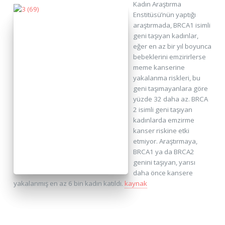
Kadın Araştırma
Enstitüsü’nün yaptığı
araştırmada, BRCA1 isimli
geni taşıyan kadınlar,
eğer en az bir yıl boyunca
bebeklerini emzirirlerse
meme kanserine
yakalanma riskleri, bu
geni taşımayanlara göre
yüzde 32 daha az. BRCA
2 isimli geni taşıyan
kadınlarda emzirme
kanser riskine etki
etmiyor. Araştırmaya,
BRCA1 ya da BRCA2
genini taşıyan, yarısı
daha önce kansere
yakalanmış en az 6 bin kadın katıldı.
kaynak