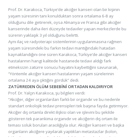
Prof. Dr. Karakoca, Türkiye’de akciğer kanseri olan bir kişinin
yaşam süresinin tanı konulduktan sonra ortalama 6-8 ay
olduğunu dile getirerek, oysa Almanya ve Fransa gibi akciğer
kanserinde daha ileri düzeyde tedaviler yapan merkezlerde bu
sürenin yaklaşık 3 yıl olduğunu belirtti.
Aynı ilaç ve radyoterapi sistemlerinin uygulanmasına rağmen
yaşam süresindeki bu farkın tedavi mantığındaki hatadan
kaynaklandığını öne süren Karakoca, Türkiye’de akciğer kanseri
hastalarının hangi kalitede hastanede tedavi aldığı fark
etmeksizin zatürre sonucu hayatını kaybettiğini savunarak,
“Yöntemle akciğer kanseri hastalarının yaşam sürelerinin
ortalama 24 aya çıktığını gördük” dedi.
ZATÜRREDEN ÖLÜM SEBEBİNİ ORTADAN KALDIRIYOR
Prof. Dr. Yalçın Karakoca, şu bilgileri verdi:
“Akciğer, diğer organlardan farklı bir organdır ve bu nedenle
standart onkolojik tedavi prensipleri tek başına fayda getirmiyor.
Akciğer dış ortamla direkt ilişkisi olan ve işlevini bu şekilde
gösteren tek parankima organıdır ve akciğerin dış ortam ile
teması soluk boruları aracılığıyla olur. Akciğer kanseri ve başka
organların akciğere yayılarak yaptıkları metastazlar (kolon,