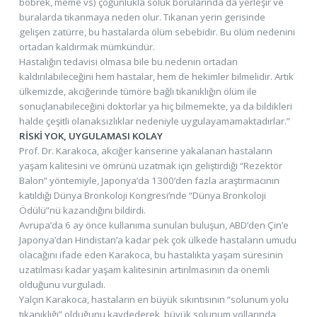
böbrek, meme vs) çoğunlukla soluk borularında da yerleşir ve
buralarda tıkanmaya neden olur. Tıkanan yerin gerisinde
gelişen zatürre, bu hastalarda ölüm sebebidir. Bu ölüm nedenini
ortadan kaldırmak mümkündür.
Hastalığın tedavisi olmasa bile bu nedenin ortadan
kaldırılabileceğini hem hastalar, hem de hekimler bilmelidir. Artık
ülkemizde, akciğerinde tümöre bağlı tıkanıklığın ölüm ile
sonuçlanabileceğini doktorlar ya hiç bilmemekte, ya da bildikleri
halde çeşitli olanaksızlıklar nedeniyle uygulayamamaktadırlar.”
RİSKİ YOK, UYGULAMASI KOLAY
Prof. Dr. Karakoca, akciğer kanserine yakalanan hastaların
yaşam kalitesini ve ömrünü uzatmak için geliştirdiği “Rezektör
Balon” yöntemiyle, Japonya’da 1300’den fazla araştırmacının
katıldığı Dünya Bronkoloji Kongresi’nde “Dünya Bronkoloji
Ödülü”nü kazandığını bildirdi.
Avrupa’da 6 ay önce kullanıma sunulan buluşun, ABD’den Çin’e
Japonya’dan Hindistan’a kadar pek çok ülkede hastaların umudu
olacağını ifade eden Karakoca, bu hastalıkta yaşam süresinin
uzatılması kadar yaşam kalitesinin artırılmasının da önemli
olduğunu vurguladı.
Yalçın Karakoca, hastaların en büyük sıkıntısının “solunum yolu
tıkanıklığı” olduğunu kaydederek, büyük solunum yollarında