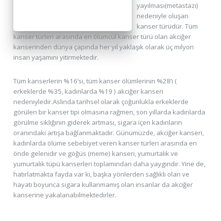
yayılması(metastazı)
nedeniyle oluşan
kanser türüdür. Tüm
kanser türleri arasında en ölümcül kanser türü olan akciğer
kanserinden dünya çapında her yıl yaklaşık olarak üç milyon
insan yaşamını yitirmektedir.
Tüm kanserlerin %16’sı, tüm kanser ölümlerinin %28’i (
erkeklerde %35, kadınlarda %19 ) akciğer kanseri
nedeniyledir.Aslında tarihsel olarak çoğunlukla erkeklerde
görülen bir kanser tipi olmasına rağmen, son yıllarda kadınlarda
görülme sıklığının giderek artması, sigara içen kadınların
oranındaki artışa bağlanmaktadır. Günümüzde, akciğer kanseri,
kadınlarda ölüme sebebiyet veren kanser türleri arasında en
önde gelenidir ve göğüs (meme) kanseri, yumurtalık ve
yumurtalık tüpü kanserleri toplamından daha yaygındır. Yine de,
hatırlatmakta fayda var ki, başka yönlerden sağlıklı olan ve
hayatı boyunca sigara kullanmamış olan insanlar da akciğer
kanserine yakalanabilmektedirler.